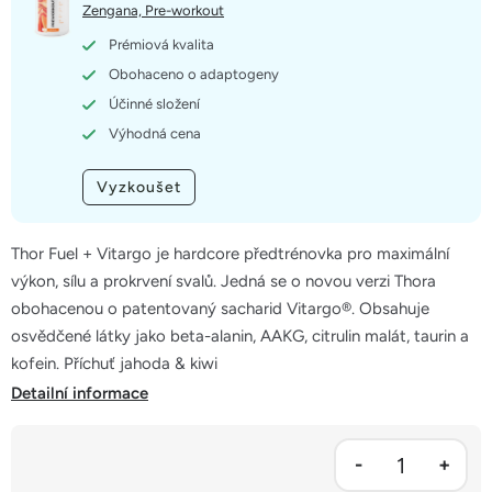
5
Zengana, Pre-workout
hvězdiček.
Prémiová kvalita
Obohaceno o adaptogeny
Účinné složení
Výhodná cena
Vyzkoušet
Thor Fuel + Vitargo je hardcore předtrénovka pro maximální
výkon, sílu a prokrvení svalů. Jedná se o novou verzi Thora
obohacenou o patentovaný sacharid Vitargo®. Obsahuje
osvědčené látky jako beta-alanin, AAKG, citrulin malát, taurin a
kofein. Příchuť jahoda & kiwi
Detailní informace