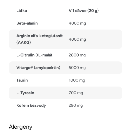
Látka
V 1 dávce (20 g)
Beta-alanin
4000 mg
Arginin alfa-ketoglutarát
4000 mg
(AAKG)
L-Citrulin DL-malát
2800 mg
Vitargo® (amylopektin)
5000 mg
Taurin
1000 mg
L-Tyrosin
700 mg
Kofein bezvodý
290 mg
Alergeny