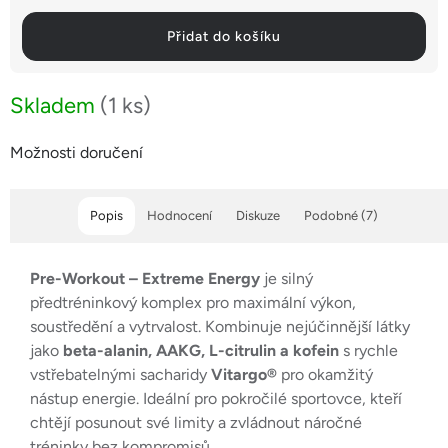
Přidat do košíku
Skladem
(1 ks)
Možnosti doručení
Popis
Hodnocení
Diskuze
Podobné (7)
Pre-Workout – Extreme Energy
je silný
předtréninkový komplex pro maximální výkon,
soustředění a vytrvalost. Kombinuje nejúčinnější látky
jako
beta-alanin, AAKG, L-citrulin a kofein
s rychle
vstřebatelnými sacharidy
Vitargo®
pro okamžitý
nástup energie. Ideální pro pokročilé sportovce, kteří
chtějí posunout své limity a zvládnout náročné
tréninky bez kompromisů.