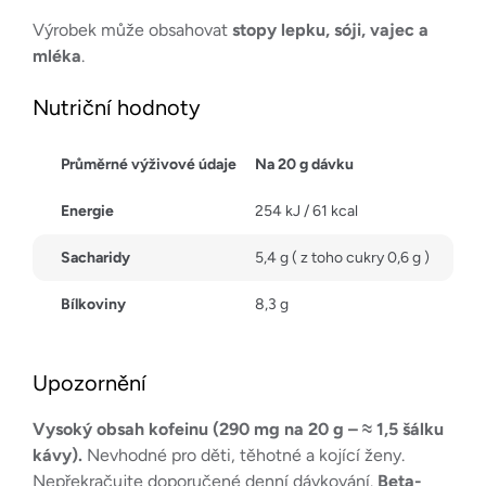
Výrobek může obsahovat
stopy lepku, sóji, vajec a
mléka
.
Nutriční hodnoty
Průměrné výživové údaje
Na 20 g dávku
Energie
254 kJ / 61 kcal
Sacharidy
5,4 g ( z toho cukry 0,6 g )
Bílkoviny
8,3 g
Upozornění
Vysoký obsah kofeinu (290 mg na 20 g – ≈ 1,5 šálku
kávy).
Nevhodné pro děti, těhotné a kojící ženy.
Nepřekračujte doporučené denní dávkování.
Beta-