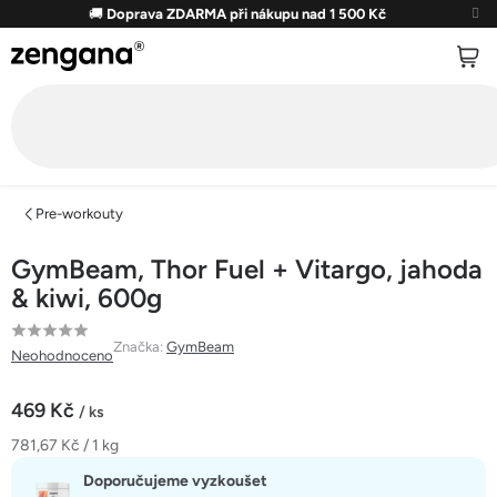
Přejít
🚚
Doprava ZDARMA při nákupu nad 1 500 Kč
na
obsah
Pre-workouty
GymBeam, Thor Fuel + Vitargo, jahoda
& kiwi, 600g
Průměrné
Značka:
GymBeam
Neohodnoceno
hodnocení
produktu
469 Kč
/ ks
je
Měrná
781,67 Kč / 1 kg
0,0
cena:
z
Doporučujeme vyzkoušet