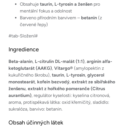
Obsahuje
taurin, L-tyrosin a ženšen
pro
mentální fokus a odolnost
Barveno přírodním barvivem –
betanin
(z
červené řepy)
#tab-Složení#
Ingredience
Beta-alanin
,
L-citrulin DL-malát (1:1)
,
arginin alfa-
ketoglutarát (AAKG)
,
Vitargo®
(amylopektin z
kukuřičného škrobu),
taurin
,
L-tyrosin
,
glycerol
monostearát
,
kofein bezvodý
,
extrakt ze sibiřského
ženšenu
,
extrakt z hořkého pomeranče (Citrus
aurantium)
, regulátor kyselosti: kyselina citronová,
aroma, protispékavá látka: oxid křemičitý, sladidlo:
sukralóza, barvivo: betanin.
Obsah účinných látek