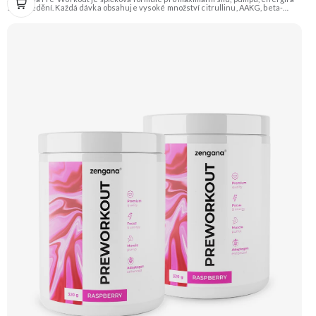
soustředění. Každá dávka obsahuje vysoké množství citrullinu, AAKG, beta-
alaninu a glycerolu pro intenzivní prokrvení a podporu výkonu. O mentální
ostrost se starají NALT, citikolin, L-tyrosin, Rhodiola a ginkgo, zatímco bezvodý
kofein a zelený čaj pomáhají nastartovat energii bez dojezdu. Transparentní
složení, účinné dávky a bez zbytečných nesmyslů. ⚡ Energie před tréninkem 💪
Vyšší výkon 🔥 Intenzivní pumpa 🧠 Fokus a soustředění 🧬 Komplexní složení ☕
250 mg kofeinu