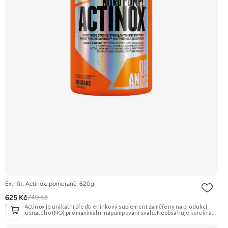
Extrifit, Actinox, pomeranč, 620g
625 Kč
749 Kč
Extrifit Actinox je unikátní předtréninkový suplement zaměřený na produkci
oxidu dusnatého (NO) pro maximální napumpování svalů. Neobsahuje kofein ani
jiné stimulanty, takže je vhodný i pro večerní tréninky. Základem je patentovaná
směs ActiNOS® a vysoký obsah BCAA, glutaminu a dalších látek. Příchuť