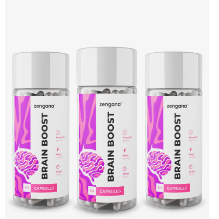
Pomeranč. Doporučujeme vyzkoušet Zengana, Pre-workout Prémiová kvalita
Obohaceno o adaptogeny Účinné složení Výhodná cena Vyzkoušet