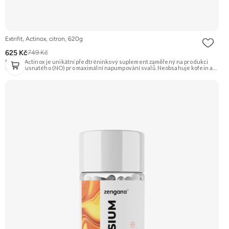
Extrifit, Actinox, citron, 620g
625 Kč
749 Kč
Extrifit Actinox je unikátní předtréninkový suplement zaměřený na produkci
oxidu dusnatého (NO) pro maximální napumpování svalů. Neobsahuje kofein ani
jiné stimulanty, takže je vhodný i pro večerní tréninky. Základem je patentovaná
směs ActiNOS® a vysoký obsah BCAA, glutaminu a dalších látek. Příchuť Citron.
Doporučujeme vyzkoušet Zengana, Pre-workout Prémiová kvalita Obohaceno o
adaptogeny Účinné složení Výhodná cena Vyzkoušet