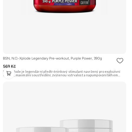
BSN, N.O.-Xplode Legendary Pre-workout, Purple Power, 390g
569 Kč
N.O.-Xplode je legendární předtréninkový stimulant navržený pro explozivní
energii, maximální soustředění, zvýšenou vytrvalost a napumpování během
tréninku. Inovované složení obsahuje účinné látky jako L-citrulin, beta-alanin, L-
arginin, kofein a rostlinné extrakty pro podporu maximálního výkonu. Hroznová
příchuť (Purple Power). Doporučujeme vyzkoušet Zengana, Pre-workout
Prémiová kvalita Obohaceno o adaptogeny Účinné složení Výhodná cena
Vyzkoušet