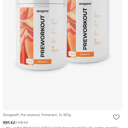
Zengana®, Pre-workout, Pomeranč, 2x 320g
995 Kč
1 118 Kč
Zengana Pre-Workout je špičková formule pro maximální sílu, pumpu, energii a