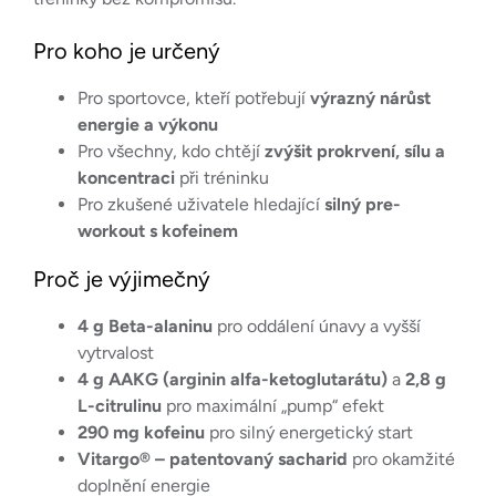
Pro koho je určený
Pro sportovce, kteří potřebují
výrazný nárůst
energie a výkonu
Pro všechny, kdo chtějí
zvýšit prokrvení, sílu a
koncentraci
při tréninku
Pro zkušené uživatele hledající
silný pre-
workout s kofeinem
Proč je výjimečný
4 g Beta-alaninu
pro oddálení únavy a vyšší
vytrvalost
4 g AAKG (arginin alfa-ketoglutarátu)
a
2,8 g
L-citrulinu
pro maximální „pump“ efekt
290 mg kofeinu
pro silný energetický start
Vitargo® – patentovaný sacharid
pro okamžité
doplnění energie