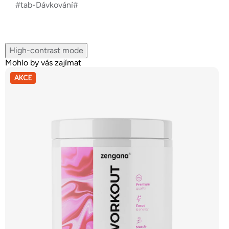
#tab-Dávkování#
High-contrast mode
Mohlo by vás zajímat
AKCE