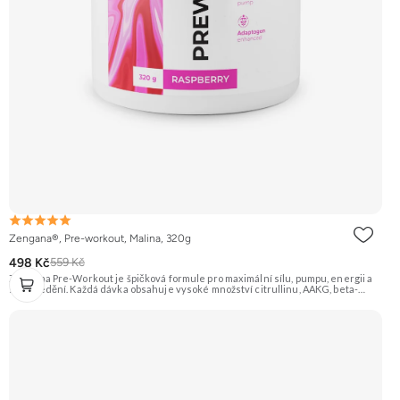
Zengana®, Pre-workout, Malina, 320g
498 Kč
559 Kč
Zengana Pre-Workout je špičková formule pro maximální sílu, pumpu, energii a
soustředění. Každá dávka obsahuje vysoké množství citrullinu, AAKG, beta-
alaninu a glycerolu pro intenzivní prokrvení a podporu výkonu. O mentální
ostrost se starají NALT, citikolin, L-tyrosin, Rhodiola a ginkgo, zatímco bezvodý
kofein a zelený čaj pomáhají nastartovat energii bez dojezdu. Transparentní
složení, účinné dávky a bez zbytečných nesmyslů. ⚡ Energie před tréninkem 💪
Vyšší výkon 🔥 Intenzivní pumpa 🧠 Fokus a soustředění 🧬 Komplexní složení ☕
250 mg kofeinu