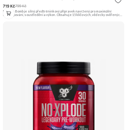
719 Kč
799 Kč
Muscle Bomb je silný předtréninkový přípravek navržený pro maximální
napumpování, soustředění a výkon. Obsahuje 15 klíčových, vědecky ověřených
složek v optimálních dávkách, včetně citrulin malátu, beta-alaninu, BCAA, L-
karnitinu a kofeinu. Neobsahuje plnidla ani jednoduché cukry. Doporučujeme
vyzkoušet Zengana, Pre-workout Prémiová kvalita Obohaceno o adaptogeny
Účinné složení Výhodná cena Vyzkoušet