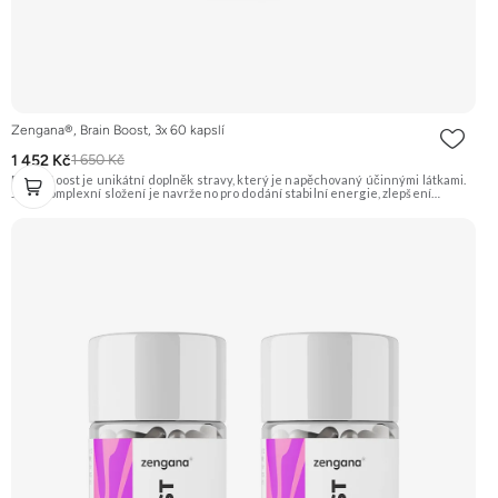
Zengana®, Brain Boost, 3x 60 kapslí
1 452 Kč
1 650 Kč
Brain Boost je unikátní doplněk stravy, který je napěchovaný účinnými látkami.
Jeho komplexní složení je navrženo pro dodání stabilní energie, zlepšení
koncentrace, reakční doby a kognitivních funkcí mozku. Hodí se do práce, školy,
sportu, řízení, učení, gamingu nebo na jakýkoliv den, kdy potřebuješ, aby hlava
fungovala naplno a nemáš prostor pro chyby. Stačí 2 kapsle. ⚡ Stabilní energie 🧠
Kognitivní funkce 🎯 Soustředění 🌿 Zdravá nootropika 🔋 Méně únavy 🌱 Vegan
friendly