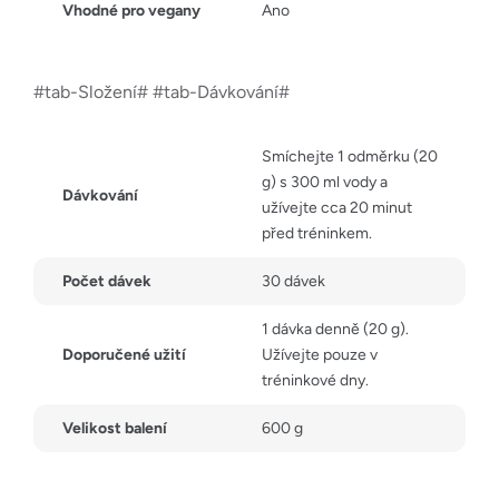
Vhodné pro vegany
Ano
#tab-Složení# #tab-Dávkování#
Smíchejte 1 odměrku (20
g) s 300 ml vody a
Dávkování
užívejte cca 20 minut
před tréninkem.
Počet dávek
30 dávek
1 dávka denně (20 g).
Doporučené užití
Užívejte pouze v
tréninkové dny.
Velikost balení
600 g