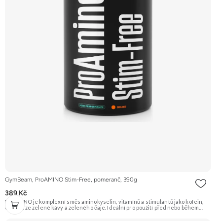
GymBeam, ProAMINO Stim-Free, pomeranč, 390g
389 Kč
ProAMINO je komplexní směs aminokyselin, vitamínů a stimulantů jako kofein,
extrakt ze zelené kávy a zeleného čaje. Ideální pro použití před nebo během
tréninku pro zvýšení energie, koncentrace a podporu regenerace. Příchuť
Pomeranč. Doporučujeme vyzkoušet Zengana, BCAA 4:1:1 Prémiová kvalita