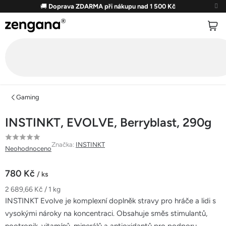
Přejít
🚚
Doprava ZDARMA při nákupu nad 1 500 Kč
na
obsah
Gaming
INSTINKT, EVOLVE, Berryblast, 290g
Průměrné
Značka:
INSTINKT
Neohodnoceno
hodnocení
produktu
780 Kč
/ ks
je
Měrná
2 689,66 Kč / 1 kg
0,0
cena:
INSTINKT Evolve je komplexní doplněk stravy pro hráče a lidi s
z
vysokými nároky na koncentraci. Obsahuje směs stimulantů,
5