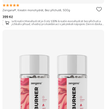
Zengana®, Kreatin monohydrát, Bez příchutě, 500g
399 Kč
Zengana Kreatin Monohydrát je čistý 100% kreatin monohydrát bez příchuti a
bez jakýchkoliv přísad, vhodný pro kombinaci s jakýmkoli nápojem. Denní dávka 5
g pokrývá doporučený příjem pro efekt na výkon při opakovaných krátkodobých,
vysoce intenzivních aktivitách. Ideální pro sílu, explozivitu a nárůst svalové
hmoty při dlouhodobém užívání. 💊 100% kreatin monohydrát ⚡ Více síly 🔁 Více
opakování 🔋 Energie pro svaly 🧪 Ověřená forma 🌱 Čisté složení