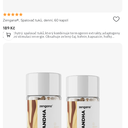
Zengana®, Spalovač tuků, denní, 60 kapslí
189 Kč
Silný a chytrý spalovač tuků, který kombinuje termogenní extrakty, adaptogeny
a přírodní stimulaci energie. Obsahuje zelený čaj, kofein, kapsaicin, hořký
pomeranč, guaranu a Coleus forskohlii pro maximální podporu
metabolismu. Rhodiola rosea pomáhá zvyšovat odolnost proti únavě, zatímco L-
tyrosin a ženšen podporují fokus, motivaci a stabilní energii bez výkyvů.
BioPerine® zajišťuje lepší vstřebatelnost všech aktivních látek. 🔥 Termogenní
efekt ⚡ Energie na trénink 🧠 Ostrý fokus 🔋 Rychlý nástup 💊 BioPerine® 🌱
Vegan kapsle