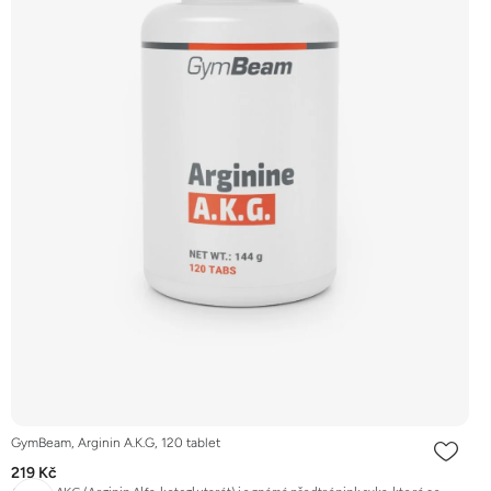
GymBeam, Arginin A.K.G, 120 tablet
219 Kč