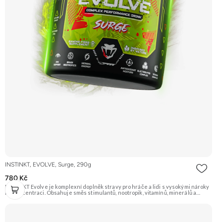
INSTINKT, EVOLVE, Surge, 290g
780 Kč
INSTINKT Evolve je komplexní doplněk stravy pro hráče a lidi s vysokými nároky
na koncentraci. Obsahuje směs stimulantů, nootropik, vitamínů, minerálů a
antioxidantů pro podporu energie, soustředění, ochranu zraku a celkovou
vitalitu.