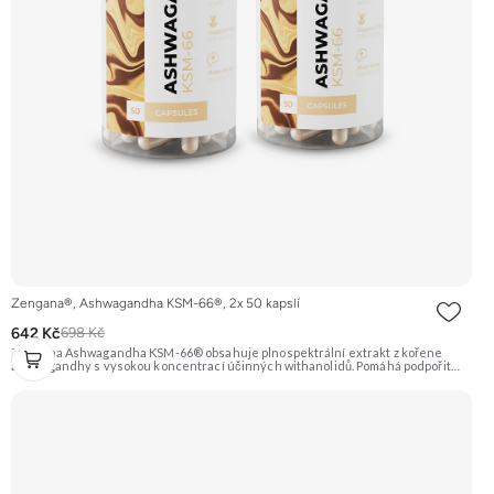
Zengana®, Ashwagandha KSM-66®, 2x 50 kapslí
642 Kč
698 Kč
Zengana Ashwagandha KSM-66® obsahuje plnospektrální extrakt z kořene
ashwagandhy s vysokou koncentrací účinných withanolidů. Pomáhá podpořit
odolnost vůči stresu, psychickou rovnováhu, kvalitu spánku a vitalitu
organismu. Prémiová kvalita potvrzená značkou KSM-66® – zlatým standardem
mezi extrakty z ashwagandhy. Vegan kapsle, bez zbytečných přísad. 🌿 KSM-66®
extrakt 🧠 Mentální rovnováha 😌 Odolnost vůči stresu ⚡ Stabilní energie 💪
Výkon pod tlakem 🌱 Vegan kapsle