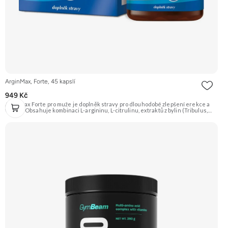
ArginMax, Forte, 45 kapslí
949 Kč
Arginmax Forte pro muže je doplněk stravy pro dlouhodobé zlepšení erekce a
vitality. Obsahuje kombinaci L-argininu, L-citrulinu, extraktů z bylin (Tribulus,
Ginkgo, Šafrán), vitamínů a minerálů pro podporu prokrvení, sexuální touhy a
tvorby spermií. Doporučujeme vyzkoušet Zengana, Vitality Complex Prémiová
kvalita 15 klíčových vitamínů a minerálů Obohaceno o bylinné extrakty Výhodná
cena Vegan kapsle Vyzkoušet