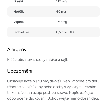
Draslík
110 mg
Hořčík
40 mg
Vápník
150 mg
Probiotika
0,5 mld. CFU
Alergeny
Může obsahovat stopy
mléka
a
sóji
.
Upozornění
Obsahuje kofein (70 mg/dávka). Není vhodné pro děti,
těhotné a kojící ženy nebo osoby s vysokým krevním
tlakem. Nenahrazuje pestrou stravu. Nepřekračujte
doporučené dávkování. Uchovávejte mimo dosah dětí.