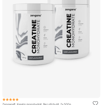
Zengana®, Kreatin monohydrát, Bez příchutě, 2x 500g