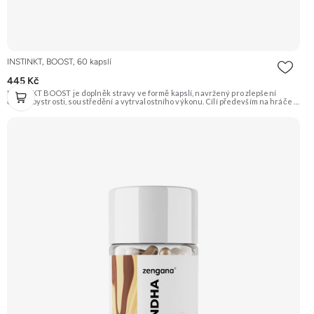
INSTINKT, BOOST, 60 kapslí
445 Kč
INSTINKT BOOST je doplněk stravy ve formě kapslí, navržený pro zlepšení
čilosti, bystrosti, soustředění a vytrvalostního výkonu. Cílí především na hráče a
lidi, kteří tráví mnoho času u počítače.