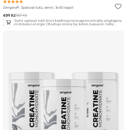
Zengana®, Spalovač tuků, denní, 3x 60 kapslí
499 Kč
567 Kč
Silný a chytrý spalovač tuků, který kombinuje termogenní extrakty, adaptogeny
a přírodní stimulaci energie. Obsahuje zelený čaj, kofein, kapsaicin, hořký
pomeranč, guaranu a Coleus forskohlii pro maximální podporu
metabolismu. Rhodiola rosea pomáhá zvyšovat odolnost proti únavě, zatímco L-
tyrosin a ženšen podporují fokus, motivaci a stabilní energii bez výkyvů.
BioPerine® zajišťuje lepší vstřebatelnost všech aktivních látek. 🔥 Termogenní
efekt ⚡ Energie na trénink 🧠 Ostrý fokus 🔋 Rychlý nástup 💊 BioPerine® 🌱
Vegan kapsle