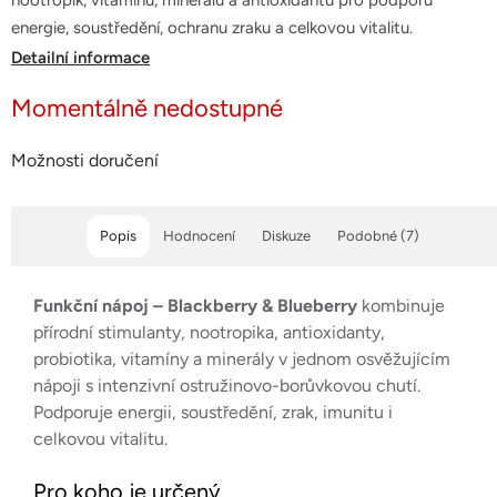
nootropik, vitamínů, minerálů a antioxidantů pro podporu
hvězdiček.
energie, soustředění, ochranu zraku a celkovou vitalitu.
Detailní informace
Momentálně nedostupné
Možnosti doručení
Popis
Hodnocení
Diskuze
Podobné (7)
Funkční nápoj – Blackberry & Blueberry
kombinuje
přírodní stimulanty, nootropika, antioxidanty,
probiotika, vitamíny a minerály v jednom osvěžujícím
nápoji s intenzivní ostružinovo-borůvkovou chutí.
Podporuje energii, soustředění, zrak, imunitu i
celkovou vitalitu.
Pro koho je určený