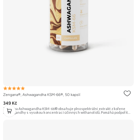
Zengana®, Ashwagandha KSM-66®, 50 kapslí
349 Kč
Zengana Ashwagandha KSM-66® obsahuje plnospektrální extrakt z kořene
ashwagandhy s vysokou koncentrací účinných withanolidů. Pomáhá podpořit
odolnost vůči stresu, psychickou rovnováhu, kvalitu spánku a vitalitu
organismu. Prémiová kvalita potvrzená značkou KSM-66® – zlatým standardem
mezi extrakty z ashwagandhy. Vegan kapsle, bez zbytečných přísad. 🌿 KSM-66®
extrakt 🧠 Mentální rovnováha 😌 Odolnost vůči stresu ⚡ Stabilní energie 💪
Výkon pod tlakem 🌱 Vegan kapsle