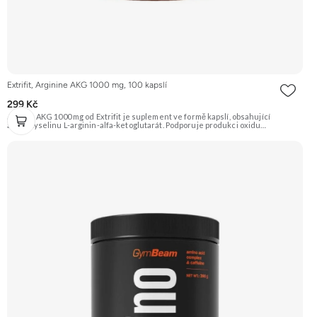
Extrifit, Arginine AKG 1000 mg, 100 kapslí
299 Kč
Arginin AKG 1000 mg od Extrifit je suplement ve formě kapslí, obsahující
aminokyselinu L-arginin-alfa-ketoglutarát. Podporuje produkci oxidu
dusnatého (NO), což vede k lepšímu prokrvení svalů, jejich zásobení živinami a
tzv. „napumpování“ během tréninku. Doporučujeme vyzkoušet Zengana, BCAA
4:1:1 Prémiová kvalita Vysoký poměr BCAA Výhodná cena Vyzkoušet