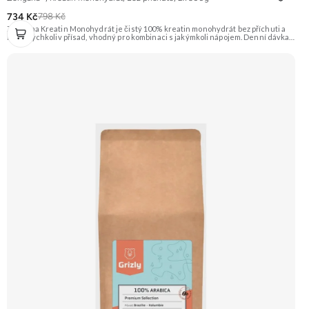
734 Kč
798 Kč
Zengana Kreatin Monohydrát je čistý 100% kreatin monohydrát bez příchuti a
bez jakýchkoliv přísad, vhodný pro kombinaci s jakýmkoli nápojem. Denní dávka 5
g pokrývá doporučený příjem pro efekt na výkon při opakovaných krátkodobých,
vysoce intenzivních aktivitách. Ideální pro sílu, explozivitu a nárůst svalové
hmoty při dlouhodobém užívání. 💊 100% kreatin monohydrát ⚡ Více síly 🔁 Více
opakování 🔋 Energie pro svaly 🧪 Ověřená forma 🌱 Čisté složení