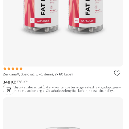
Zengana®, Spalovač tuků, denní, 2x 60 kapslí
348 Kč
378 Kč
Silný a chytrý spalovač tuků, který kombinuje termogenní extrakty, adaptogeny
a přírodní stimulaci energie. Obsahuje zelený čaj, kofein, kapsaicin, hořký
pomeranč, guaranu a Coleus forskohlii pro maximální podporu
metabolismu. Rhodiola rosea pomáhá zvyšovat odolnost proti únavě, zatímco L-
tyrosin a ženšen podporují fokus, motivaci a stabilní energii bez výkyvů.
BioPerine® zajišťuje lepší vstřebatelnost všech aktivních látek. 🔥 Termogenní
efekt ⚡ Energie na trénink 🧠 Ostrý fokus 🔋 Rychlý nástup 💊 BioPerine® 🌱
Vegan kapsle