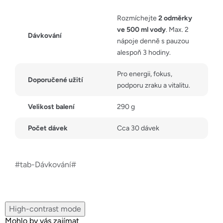
Rozmíchejte
2 odměrky
ve 500 ml vody
. Max. 2
Dávkování
nápoje denně s pauzou
alespoň 3 hodiny.
Pro energii, fokus,
Doporučené užití
podporu zraku a vitalitu.
Velikost balení
290 g
Počet dávek
Cca 30 dávek
#tab-Dávkování#
High-contrast mode
Mohlo by vás zajímat