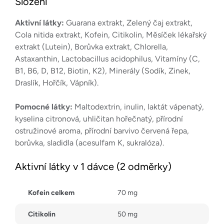
Složení
Aktivní látky:
Guarana extrakt, Zelený čaj extrakt,
Cola nitida extrakt, Kofein, Citikolin, Měsíček lékařský
extrakt (Lutein), Borůvka extrakt, Chlorella,
Astaxanthin, Lactobacillus acidophilus, Vitamíny (C,
B1, B6, D, B12, Biotin, K2), Minerály (Sodík, Zinek,
Draslík, Hořčík, Vápník).
Pomocné látky:
Maltodextrin, inulin, laktát vápenatý,
kyselina citronová, uhličitan hořečnatý, přírodní
ostružinové aroma, přírodní barvivo červená řepa,
borůvka, sladidla (acesulfam K, sukralóza).
Aktivní látky v 1 dávce (2 odměrky)
Kofein celkem
70 mg
Citikolin
50 mg