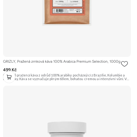
GRIZLY, Pražená zrnková káva 100% Arabica Premium Selection, 1000g
499 Kč
Čerstvě pražená káva z odrůd 100% arabiky pocházející z Brazílie, Kolumbie a
Kostariky. Káva se vyznačuje plným tělem, bohatou cremou a intenzivní vůní. V
chuti ucítíte tóny čokolády, oříšků a ovoce s jemnou aciditou. Vhodná pro
přípravu espressa i filtrované kávy. Doporučujeme vyzkoušet Zengana,
Pistácie Prémiová kvalita Výhodná cena Vyzkoušet