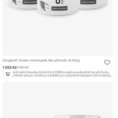
Zengana®, Kreatin monohydrát, Bez příchutě, 3x 500g
1 053 Kč
1 197 Kč
Zengana Kreatin Monohydrát je čistý 100% kreatin monohydrát bez příchuti a
bez jakýchkoliv přísad, vhodný pro kombinaci s jakýmkoli nápojem. Denní dávka 5
g pokrývá doporučený příjem pro efekt na výkon při opakovaných krátkodobých,
vysoce intenzivních aktivitách. Ideální pro sílu, explozivitu a nárůst svalové
hmoty při dlouhodobém užívání. 💊 100% kreatin monohydrát ⚡ Více síly 🔁 Více
opakování 🔋 Energie pro svaly 🧪 Ověřená forma 🌱 Čisté složení