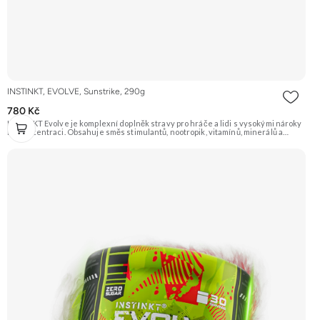
INSTINKT, EVOLVE, Sunstrike, 290g
780 Kč
INSTINKT Evolve je komplexní doplněk stravy pro hráče a lidi s vysokými nároky
na koncentraci. Obsahuje směs stimulantů, nootropik, vitamínů, minerálů a
antioxidantů pro podporu energie, soustředění, ochranu zraku a celkovou
vitalitu.