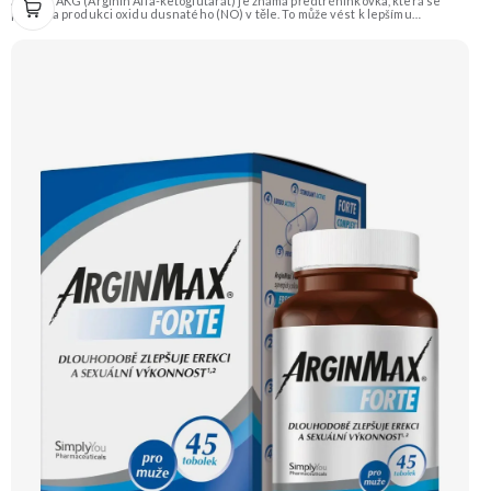
Arginin AKG (Arginin Alfa-ketoglutarát) je známá předtréninkovka, která se
podílí na produkci oxidu dusnatého (NO) v těle. To může vést k lepšímu
prokrvení svalů, a tím i efektivnějšímu přísunu živin a kyslíku. Produkt je vhodný
i pro vegany. Doporučujeme vyzkoušet Zengana, BCAA 4:1:1 Prémiová kvalita
Vysoký poměr BCAA Výhodná cena Vyzkoušet