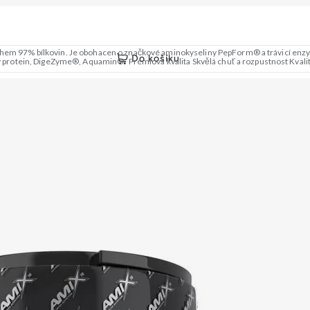
sahem 97% bílkovin. Je obohacen o značkové aminokyseliny PepForm® a trávicí enzym
Do košíku
me vyzkoušet ZENGANA, Grass-fed, Whey protein, DigeZyme®, Aquamin® Prémiová kvalita Skvělá chuť a roz