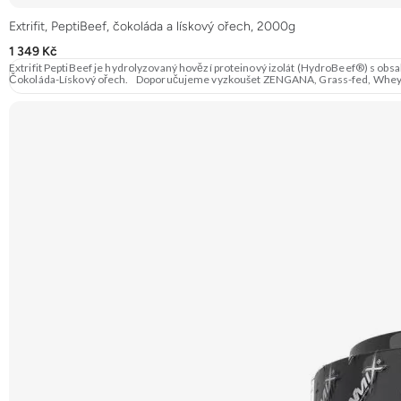
Extrifit, PeptiBeef, čokoláda a lískový ořech, 2000g
1 349 Kč
Extrifit PeptiBeef je hydrolyzovaný hovězí proteinový izolát (HydroBeef®) s ob
Čokoláda-Lískový ořech. Doporučuje