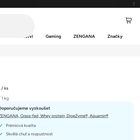
Příslušenství
Gaming
ZENGANA
Značky
č
/ ks
 1 kg
Doporučujeme vyzkoušet
ZENGANA, Grass-fed, Whey protein, DigeZyme®, Aquamin®
Prémiová kvalita
Skvělá chuť a rozpustnost