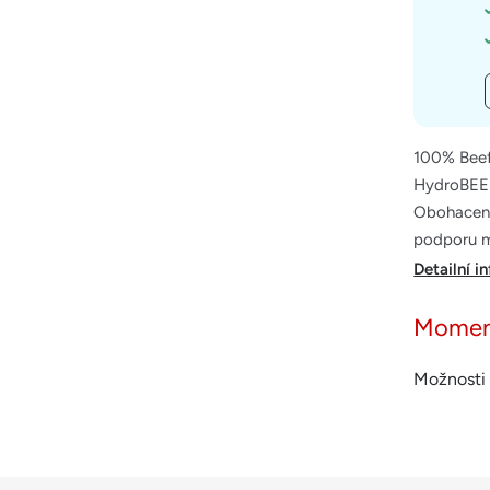
100% Beef
HydroBEEF
Obohacený
podporu me
Detailní i
Momen
Možnosti