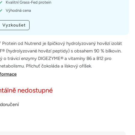
Kvalitní Grass-Fed protein
Výhodná cena
Vyzkoušet
 Protein od Nutrend je špičkový hydrolyzovaný hovězí izolát
® (hydrolyzované hovězí peptidy) s obsahem 90 % bílkovin.
 o trávicí enzymy DIGEZYME® a vitamíny B6 a B12 pro
tabolismu. Příchuť čokoláda a lískový oříšek.
nformace
tálně nedostupné
 doručení