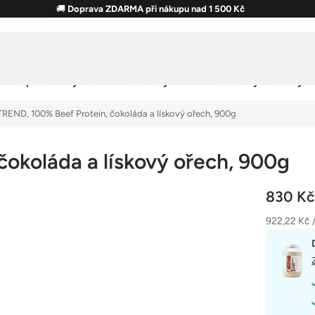
🚚
Doprava ZDARMA při nákupu nad 1 500 Kč
Sportovní výživa
Zdravá výživa
Potraviny & Snacky
REND, 100% Beef Protein, čokoláda a lískový ořech, 900g
okoláda a lískový ořech, 900g
830 K
Měrná
922,22 Kč /
cena: