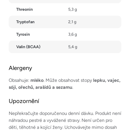
Threonin
5,3 g
Tryptofan
2,1 g
Tyrosin
3,6 g
Valin (BCAA)
5,4 g
Alergeny
Obsahuje:
mléko
. Může obsahovat stopy
lepku, vajec,
sóji, ořechů, arašídů a sezamu
.
Upozornění
Nepřekračujte doporučenou denní dávku. Produkt není
náhradou pestré a vyvážené stravy. Není určen pro
děti, těhotné a kojící ženy. Uchovávejte mimo dosah