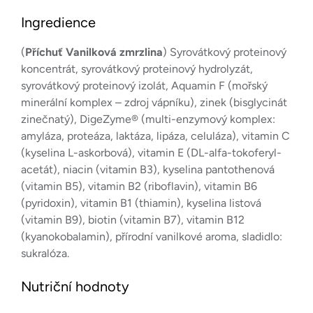
Ingredience
(
Příchuť Vanilková zmrzlina
) Syrovátkový proteinový
koncentrát, syrovátkový proteinový hydrolyzát,
syrovátkový proteinový izolát, Aquamin F (mořský
minerální komplex – zdroj vápníku), zinek (bisglycinát
zinečnatý), DigeZyme® (multi-enzymový komplex:
amyláza, proteáza, laktáza, lipáza, celuláza), vitamin C
(kyselina L-askorbová), vitamin E (DL-alfa-tokoferyl-
acetát), niacin (vitamin B3), kyselina pantothenová
(vitamin B5), vitamin B2 (riboflavin), vitamin B6
(pyridoxin), vitamin B1 (thiamin), kyselina listová
(vitamin B9), biotin (vitamin B7), vitamin B12
(kyanokobalamin), přírodní vanilkové aroma, sladidlo:
sukralóza.
Nutriční hodnoty