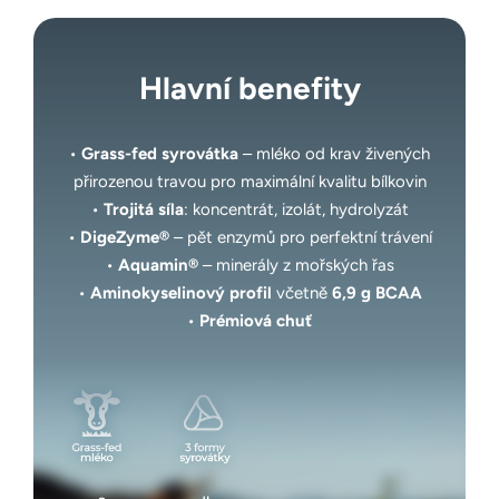
Hlavní benefity
•
Grass-fed syrovátka
– mléko od krav živených
přirozenou travou pro maximální kvalitu bílkovin
•
Trojitá síla
: koncentrát, izolát, hydrolyzát
•
DigeZyme®
– pět enzymů pro perfektní trávení
•
Aquamin®
– minerály z mořských řas
•
Aminokyselinový profil
včetně
6,9 g BCAA
•
Prémiová chuť