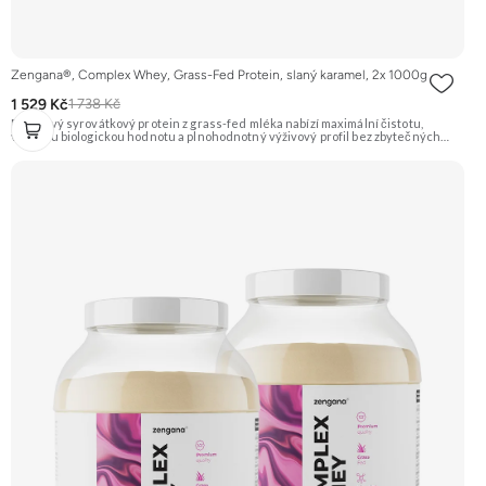
Zengana®, Complex Whey, Grass-Fed Protein, slaný karamel, 2x 1000g
1 529 Kč
1 738 Kč
Prémiový syrovátkový protein z grass-fed mléka nabízí maximální čistotu,
vysokou biologickou hodnotu a plnohodnotný výživový profil bez zbytečných
přísad. Každá dávka spojuje tři formy syrovátky – koncentrát, izolát a hydrolyzát
– obohacené o DigeZyme® a Aquamin®. Obsahuje kompletní spektrum
aminokyselin včetně 6,9 g BCAA na porci. DigeZyme® zlepšuje vstřebávání
bílkovin, zatímco Aquamin®, přírodní komplex z mořských řas, doplňuje vápník,
hořčík a stopové prvky pro optimální regeneraci a funkci svalů. Výsledkem je
protein s vynikající využitelností, čistým složením a dokonale vyváženou chutí.
🐄 Grass-fed protein 🧬 3 formy syrovátky 💪 Růst svalů ⚡ Rychlá regenerace 🧪
Enzymy & minerály 😋 Skvělá chuť