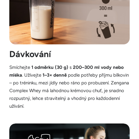
Dávkování
Smíchejte
1 odměrku (30 g)
s
200–300 ml vody nebo
mléka
. Užívejte
1–3× denně
podle potřeby příjmu bílkovin
– po tréninku, mezi jídly nebo ráno po probuzení. Zengana
Complex Whey má lahodnou krémovou chuť, je snadno
rozpustný, lehce stravitelný a vhodný pro každodenní
užívání.