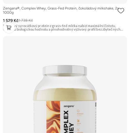
Zengana®, Complex Whey, Grass-Fed Protein, čokoládový milkshake, 2x
1000g
1 529 Kč
1 738 Kč
Prémiový syrovátkový protein z grass-fed mléka nabízí maximální čistotu,
vysokou biologickou hodnotu a plnohodnotný výživový profil bez zbytečných
přísad. Každá dávka spojuje tři formy syrovátky – koncentrát, izolát a hydrolyzát
– obohacené o DigeZyme® a Aquamin®. Obsahuje kompletní spektrum
aminokyselin včetně 6,9 g BCAA na porci. DigeZyme® zlepšuje vstřebávání
bílkovin, zatímco Aquamin®, přírodní komplex z mořských řas, doplňuje vápník,
hořčík a stopové prvky pro optimální regeneraci a funkci svalů. Výsledkem je
protein s vynikající využitelností, čistým složením a dokonale vyváženou chutí.
🐄 Grass-fed protein 🧬 3 formy syrovátky 💪 Růst svalů ⚡ Rychlá regenerace 🧪
Enzymy & minerály 😋 Skvělá chuť