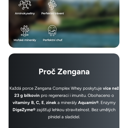
Proč Zengana
Každá porce Zengana Complex Whey poskytuje
více než
23 g bílkovin
pro regeneraci i imunitu. Obohaceno o
vitaminy B, C, E
,
zinek
a minerály
Aquamin®
. Enzymy
DigeZyme®
zajišťují lehkou stravitelnost. Bez umělých
plnidel a sladidel.