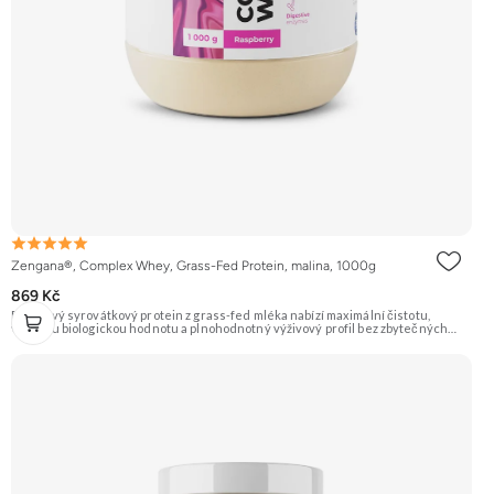
Zengana®, Complex Whey, Grass-Fed Protein, malina, 1000g
869 Kč
Prémiový syrovátkový protein z grass-fed mléka nabízí maximální čistotu,
vysokou biologickou hodnotu a plnohodnotný výživový profil bez zbytečných
přísad. Každá dávka spojuje tři formy syrovátky – koncentrát, izolát a hydrolyzát
– obohacené o DigeZyme® a Aquamin®. Obsahuje kompletní spektrum
aminokyselin včetně 6,9 g BCAA na porci. DigeZyme® zlepšuje vstřebávání
bílkovin, zatímco Aquamin®, přírodní komplex z mořských řas, doplňuje vápník,
hořčík a stopové prvky pro optimální regeneraci a funkci svalů. Výsledkem je
protein s vynikající využitelností, čistým složením a dokonale vyváženou chutí.
🐄 Grass-fed protein 🧬 3 formy syrovátky 💪 Růst svalů ⚡ Rychlá regenerace 🧪
Enzymy & minerály 😋 Skvělá chuť