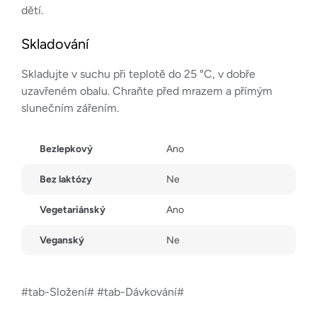
dětí.
Skladování
Skladujte v suchu při teplotě do 25 °C, v dobře
uzavřeném obalu. Chraňte před mrazem a přímým
slunečním zářením.
Bezlepkový
Ano
Bez laktózy
Ne
Vegetariánský
Ano
Veganský
Ne
#tab-Složení# #tab-Dávkování#