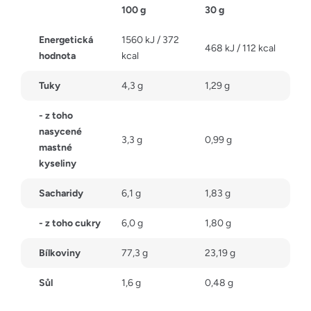
100 g
30 g
Energetická
1560 kJ / 372
468 kJ / 112 kcal
hodnota
kcal
Tuky
4,3 g
1,29 g
- z toho
nasycené
3,3 g
0,99 g
mastné
kyseliny
Sacharidy
6,1 g
1,83 g
- z toho cukry
6,0 g
1,80 g
Bílkoviny
77,3 g
23,19 g
Sůl
1,6 g
0,48 g