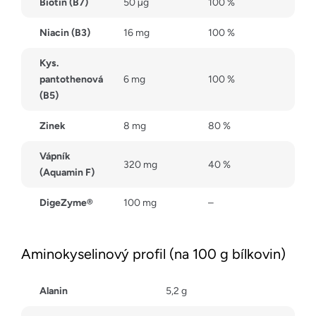
Biotin (B7)
50 µg
100 %
Niacin (B3)
16 mg
100 %
Kys.
pantothenová
6 mg
100 %
(B5)
Zinek
8 mg
80 %
Vápník
320 mg
40 %
(Aquamin F)
DigeZyme®
100 mg
–
Aminokyselinový profil (na 100 g bílkovin)
Alanin
5,2 g