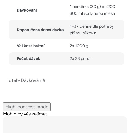
1 odměrka (30 g) do 200–
Dávkování
300 ml vody nebo mléka
1–3× denně dle potřeby
Doporučená denní dávka
příjmu bílkovin
Velikost balení
2x 1000 g
Počet dávek
2x 33 porcí
#tab-Dávkování#
High-contrast mode
Mohlo by vás zajímat