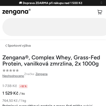
Přejít
🚚
Doprava ZDARMA při nákupu nad 1 500 Kč
na
obsah
Sportovní výživa
Zengana®, Complex Whey, Grass-Fed
Protein, vanilková zmrzlina, 2x 1000g
Průměrné
Značka:
Zengana
Neohodnoceno
hodnocení
produktu
1 738 Kč
–12 %
je
1 529 Kč
/ ks
0,0
Měrná
764,50 Kč / 1 kg
z
cena: