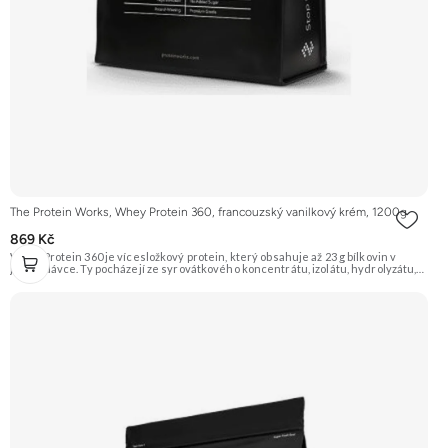
The Protein Works, Whey Protein 360, francouzský vanilkový krém, 1200g
869 Kč
Whey Protein 360 je vícesložkový protein, který obsahuje až 23 g bílkovin v
jedné dávce. Ty pocházejí ze syrovátkového koncentrátu, izolátu, hydrolyzátu,
mléčného a sójového proteinu. Díky tomu má různé doby vstřebávání a postará
se tak o postupné zásobování svalů aminokyselinami. Je ideální pro sportovce,
kteří usilují o růst svalové hmoty a zefektivnění regenerace. Příchuť
Francouzský vanilkový krém, balení 1200g. Doporučujeme vyzkoušet
ZENGANA, Grass-fed, Whey protein, DigeZyme®, Aquamin® Prémiová kvalita
Skvělá chuť a rozpustnost Kvalitní Grass-Fed protein Výhodná cena Vyzkoušet