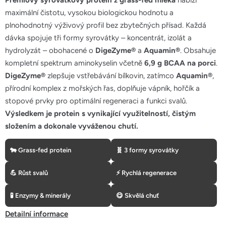
Prémiový syrovátkový protein z grass-fed mléka
nabízí
5
maximální čistotu, vysokou biologickou hodnotu a
hvězdiček.
plnohodnotný výživový profil bez zbytečných přísad. Každá
dávka spojuje tři formy syrovátky – koncentrát, izolát a
hydrolyzát – obohacené o
DigeZyme®
a
Aquamin®
. Obsahuje
kompletní spektrum aminokyselin včetně
6,9 g BCAA na porci
.
DigeZyme®
zlepšuje vstřebávání bílkovin, zatímco
Aquamin®
,
přírodní komplex z mořských řas, doplňuje vápník, hořčík a
stopové prvky pro optimální regeneraci a funkci svalů.
Výsledkem je protein s vynikající využitelností, čistým
složením a dokonale vyváženou chutí.
🐄 Grass-fed protein
🧬 3 formy syrovátky
💪 Růst svalů
⚡ Rychlá regenerace
🧪 Enzymy & minerály
😋 Skvělá chuť
Detailní informace