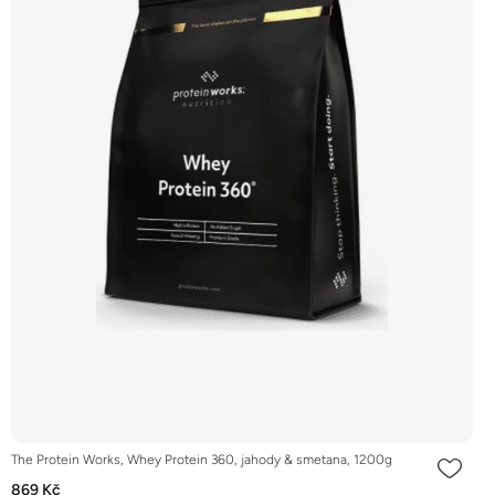
The Protein Works, Whey Protein 360, jahody & smetana, 1200g
869 Kč