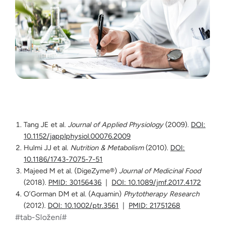
Tang JE et al.
Journal of Applied Physiology
(2009).
DOI:
10.1152/japplphysiol.00076.2009
Hulmi JJ et al.
Nutrition & Metabolism
(2010).
DOI:
10.1186/1743-7075-7-51
Majeed M et al. (DigeZyme®)
Journal of Medicinal Food
(2018).
PMID: 30156436
|
DOI: 10.1089/jmf.2017.4172
O’Gorman DM et al. (Aquamin)
Phytotherapy Research
(2012).
DOI: 10.1002/ptr.3561
|
PMID: 21751268
#tab-Složení#