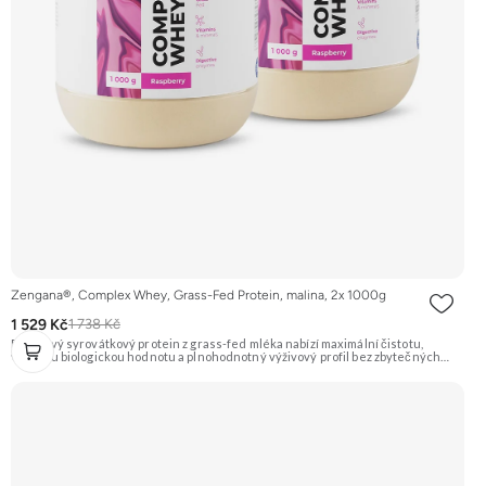
Zengana®, Complex Whey, Grass-Fed Protein, malina, 2x 1000g
1 529 Kč
1 738 Kč
Prémiový syrovátkový protein z grass-fed mléka nabízí maximální čistotu,
vysokou biologickou hodnotu a plnohodnotný výživový profil bez zbytečných
přísad. Každá dávka spojuje tři formy syrovátky – koncentrát, izolát a hydrolyzát
– obohacené o DigeZyme® a Aquamin®. Obsahuje kompletní spektrum
aminokyselin včetně 6,9 g BCAA na porci. DigeZyme® zlepšuje vstřebávání
bílkovin, zatímco Aquamin®, přírodní komplex z mořských řas, doplňuje vápník,
hořčík a stopové prvky pro optimální regeneraci a funkci svalů. Výsledkem je
protein s vynikající využitelností, čistým složením a dokonale vyváženou chutí.
🐄 Grass-fed protein 🧬 3 formy syrovátky 💪 Růst svalů ⚡ Rychlá regenerace 🧪
Enzymy & minerály 😋 Skvělá chuť