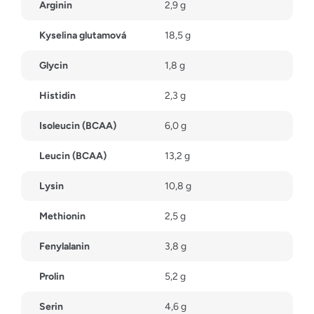
Arginin
2,9 g
Kyselina glutamová
18,5 g
Glycin
1,8 g
Histidin
2,3 g
Isoleucin (BCAA)
6,0 g
Leucin (BCAA)
13,2 g
Lysin
10,8 g
Methionin
2,5 g
Fenylalanin
3,8 g
Prolin
5,2 g
Serin
4,6 g