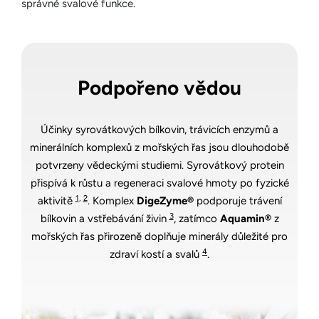
správné svalové funkce.
Podpořeno vědou
Účinky syrovátkových bílkovin, trávicích enzymů a
minerálních komplexů z mořských řas jsou dlouhodobě
potvrzeny vědeckými studiemi. Syrovátkový protein
přispívá k růstu a regeneraci svalové hmoty po fyzické
1
,
2
aktivitě
. Komplex
DigeZyme®
podporuje trávení
3
bílkovin a vstřebávání živin
, zatímco
Aquamin®
z
mořských řas přirozeně doplňuje minerály důležité pro
4
zdraví kostí a svalů
.