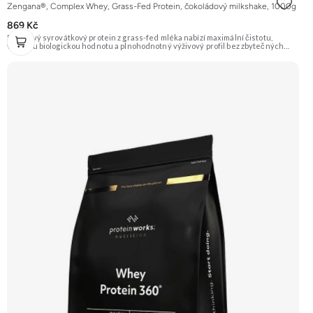
Zengana®, Complex Whey, Grass-Fed Protein, čokoládový milkshake, 1000g
869 Kč
Prémiový syrovátkový protein z grass-fed mléka nabízí maximální čistotu,
vysokou biologickou hodnotu a plnohodnotný výživový profil bez zbytečných
přísad. Každá dávka spojuje tři formy syrovátky – koncentrát, izolát a hydrolyzát
– obohacené o DigeZyme® a Aquamin®. Obsahuje kompletní spektrum
aminokyselin včetně 6,9 g BCAA na porci. DigeZyme® zlepšuje vstřebávání
bílkovin, zatímco Aquamin®, přírodní komplex z mořských řas, doplňuje vápník,
hořčík a stopové prvky pro optimální regeneraci a funkci svalů. Výsledkem je
protein s vynikající využitelností, čistým složením a dokonale vyváženou chutí.
🐄 Grass-fed protein 🧬 3 formy syrovátky 💪 Růst svalů ⚡ Rychlá regenerace 🧪
Enzymy & minerály 😋 Skvělá chuť