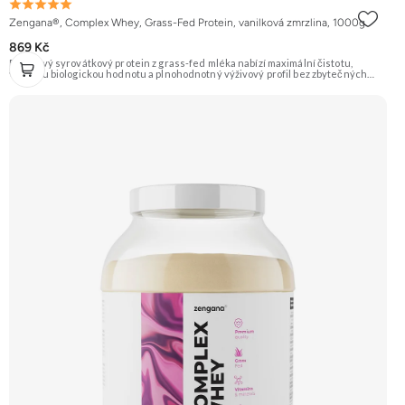
Zengana®, Complex Whey, Grass-Fed Protein, vanilková zmrzlina, 1000g
869 Kč
Prémiový syrovátkový protein z grass-fed mléka nabízí maximální čistotu,
vysokou biologickou hodnotu a plnohodnotný výživový profil bez zbytečných
přísad. Každá dávka spojuje tři formy syrovátky – koncentrát, izolát a hydrolyzát
– obohacené o DigeZyme® a Aquamin®. Obsahuje kompletní spektrum
aminokyselin včetně 6,9 g BCAA na porci. DigeZyme® zlepšuje vstřebávání
bílkovin, zatímco Aquamin®, přírodní komplex z mořských řas, doplňuje vápník,
hořčík a stopové prvky pro optimální regeneraci a funkci svalů. Výsledkem je
protein s vynikající využitelností, čistým složením a dokonale vyváženou chutí.
🐄 Grass-fed protein 🧬 3 formy syrovátky 💪 Růst svalů ⚡ Rychlá regenerace 🧪
Enzymy & minerály 😋 Skvělá chuť