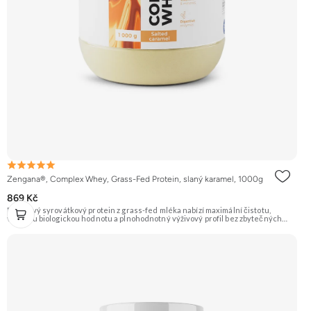
Zengana®, Complex Whey, Grass-Fed Protein, slaný karamel, 1000g
869 Kč
Prémiový syrovátkový protein z grass-fed mléka nabízí maximální čistotu,
vysokou biologickou hodnotu a plnohodnotný výživový profil bez zbytečných
přísad. Každá dávka spojuje tři formy syrovátky – koncentrát, izolát a hydrolyzát
– obohacené o DigeZyme® a Aquamin®. Obsahuje kompletní spektrum
aminokyselin včetně 6,9 g BCAA na porci. DigeZyme® zlepšuje vstřebávání
bílkovin, zatímco Aquamin®, přírodní komplex z mořských řas, doplňuje vápník,
hořčík a stopové prvky pro optimální regeneraci a funkci svalů. Výsledkem je
protein s vynikající využitelností, čistým složením a dokonale vyváženou chutí.
🐄 Grass-fed protein 🧬 3 formy syrovátky 💪 Růst svalů ⚡ Rychlá regenerace 🧪
Enzymy & minerály 😋 Skvělá chuť