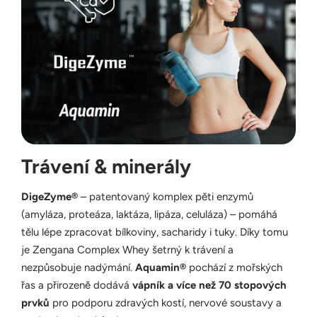
Trávení & minerály
DigeZyme®
– patentovaný komplex pěti enzymů
(amyláza, proteáza, laktáza, lipáza, celuláza) – pomáhá
tělu lépe zpracovat bílkoviny, sacharidy i tuky. Díky tomu
je Zengana Complex Whey šetrný k trávení a
nezpůsobuje nadýmání.
Aquamin®
pochází z mořských
řas a přirozeně dodává
vápník a více než 70 stopových
prvků
pro podporu zdravých kostí, nervové soustavy a