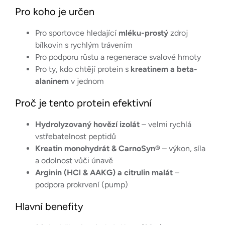
Pro koho je určen
Pro sportovce hledající
mléku-prostý
zdroj
bílkovin s rychlým trávením
Pro podporu růstu a regenerace svalové hmoty
Pro ty, kdo chtějí protein s
kreatinem a beta-
alaninem
v jednom
Proč je tento protein efektivní
Hydrolyzovaný hovězí izolát
– velmi rychlá
vstřebatelnost peptidů
Kreatin monohydrát & CarnoSyn®
– výkon, síla
a odolnost vůči únavě
Arginin (HCl & AAKG) a citrulin malát
–
podpora prokrvení (pump)
Hlavní benefity