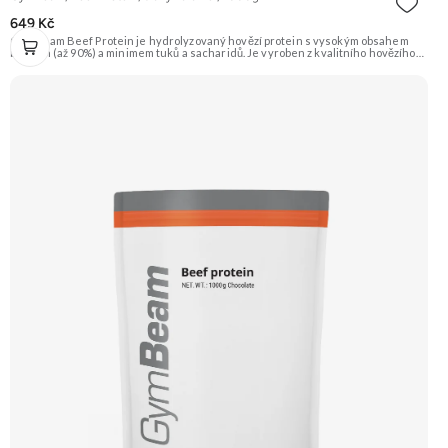
649 Kč
GymBeam Beef Protein je hydrolyzovaný hovězí protein s vysokým obsahem
bílkovin (až 90%) a minimem tuků a sacharidů. Je vyroben z kvalitního hovězího
masa a je přirozeně bez laktózy (avšak viz alergeny pro možné stopy). Příchuť
Slaný karamel. Doporučujeme vyzkoušet ZENGANA, Grass-fed, Whey protein,
DigeZyme®, Aquamin® Prémiová kvalita Skvělá chuť a rozpustnost Kvalitní
Grass-Fed protein Výhodná cena Vyzkoušet