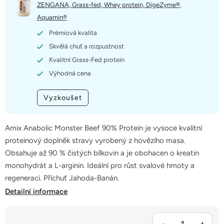
5
ZENGANA, Grass-fed, Whey protein, DigeZyme®,
hvězdiček.
Aquamin®
Prémiová kvalita
Skvělá chuť a rozpustnost
Kvalitní Grass-Fed protein
Výhodná cena
Vyzkoušet
Amix Anabolic Monster Beef 90% Protein je vysoce kvalitní
proteinový doplněk stravy vyrobený z hovězího masa.
Obsahuje až 90 % čistých bílkovin a je obohacen o kreatin
monohydrát a L-arginin. Ideální pro růst svalové hmoty a
regeneraci. Příchuť Jahoda-Banán.
Detailní informace