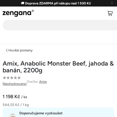
Přejít
🚚
Doprava ZDARMA při nákupu nad 1 500 Kč
na
obsah
Hovězí proteiny
Amix, Anabolic Monster Beef, jahoda &
banán, 2200g
Průměrné
Značka:
Amix
Neohodnoceno
hodnocení
produktu
1 198 Kč
/ ks
je
Měrná
544,55 Kč / 1 kg
0,0
cena:
z
Doporučujeme vyzkoušet