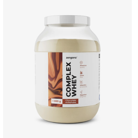
🐄 Grass-fed protein 🧬 3 formy syrovátky 💪 Růst svalů ⚡ Rychlá regenerace 🧪
Enzymy & minerály 😋 Skvělá chuť