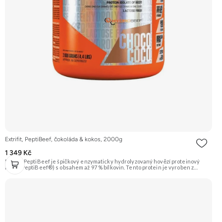
Extrifit, PeptiBeef, čokoláda & kokos, 2000g
1 349 Kč
Extrifit PeptiBeef je špičkový enzymaticky hydrolyzovaný hovězí proteinový
izolát (PeptiBeef®) s obsahem až 97 % bílkovin. Tento protein je vyroben z
kvalitního hovězího masa, což zaručuje nulový obsah laktózy. Vyznačuje se
rychlou vstřebatelností, vynikající stravitelností (díky přidaným enzymům
bromelain a papain) a vysokou biologickou hodnotou. Ideální pro nárůst čisté
svalové hmoty a rychlou regeneraci. Příchuť čokoláda & kokos. Doporučujeme
vyzkoušet ZENGANA, Grass-fed, Whey protein, DigeZyme®, Aquamin®
Prémiová kvalita Skvělá chuť a rozpustnost Kvalitní Grass-Fed protein Výhodná
cena Vyzkoušet