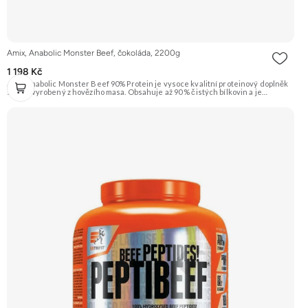
Amix, Anabolic Monster Beef, čokoláda, 2200g
1 198 Kč
Amix Anabolic Monster Beef 90% Protein je vysoce kvalitní proteinový doplněk
stravy vyrobený z hovězího masa. Obsahuje až 90 % čistých bílkovin a je
obohacen o kreatin monohydrát a L-arginin. Ideální pro růst svalové hmoty a
regeneraci. Příchuť Čokoláda. Doporučujeme vyzkoušet ZENGANA, Grass-fed,
Whey protein, DigeZyme®, Aquamin® Prémiová kvalita Skvělá chuť a
rozpustnost Kvalitní Grass-Fed protein Výhodná cena Vyzkoušet