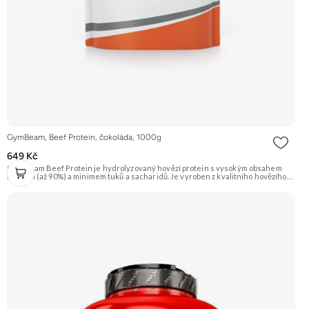
GymBeam, Beef Protein, čokoláda, 1000g
649 Kč
GymBeam Beef Protein je hydrolyzovaný hovězí protein s vysokým obsahem
bílkovin (až 90%) a minimem tuků a sacharidů. Je vyroben z kvalitního hovězího
masa a je přirozeně bez laktózy (avšak viz alergeny pro možné stopy). Příchuť
Čokoláda. Doporučujeme vyzkoušet ZENGANA, Grass-fed, Whey protein,
DigeZyme®, Aquamin® Prémiová kvalita Skvělá chuť a rozpustnost Kvalitní
Grass-Fed protein Výhodná cena Vyzkoušet