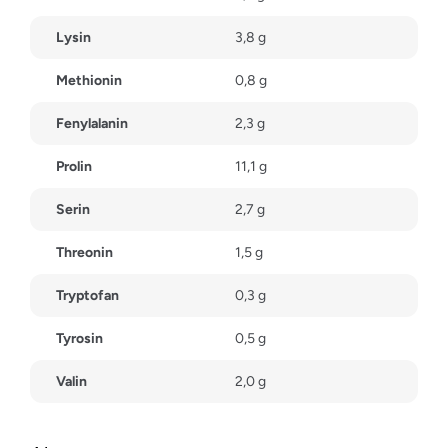
Lysin
3,8 g
Methionin
0,8 g
Fenylalanin
2,3 g
Prolin
11,1 g
Serin
2,7 g
Threonin
1,5 g
Tryptofan
0,3 g
Tyrosin
0,5 g
Valin
2,0 g