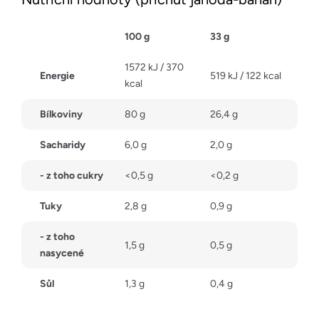
100 g
33 g
1572 kJ / 370
Energie
519 kJ / 122 kcal
kcal
Bílkoviny
80 g
26,4 g
Sacharidy
6,0 g
2,0 g
- z toho cukry
<0,5 g
<0,2 g
Tuky
2,8 g
0,9 g
- z toho
1,5 g
0,5 g
nasycené
Sůl
1,3 g
0,4 g