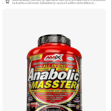
nároky na kvalitu a účinnost. Základem je vysoce kvalitní směs bílkovin,
sacharidů a exkluzivní řada „anabolických“ složek jako je Kreatin Monohydrát,
Kre-Alkalyn®, L-Glutamín, L-Arginin HCL, L-Arginin Alfa-Ketoglutarát, BCAA,
Tribulus Terrestris a mnoho dalších. Určeno pro podporu růstu svalové hmoty a
síly. Příchuť Vanilka. Doporučujeme vyzkoušet ZENGANA, Grass-fed, Whey
protein, DigeZyme®, Aquamin® Prémiová kvalita Skvělá chuť a rozpustnost
Kvalitní Grass-Fed protein Výhodná cena Vyzkoušet