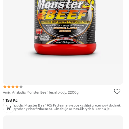
Amix, Anabolic Monster Beef, lesní plody, 2200g
1 198 Kč
Amix Anabolic Monster Beef 90% Protein je vysoce kvalitní proteinový doplněk
stravy vyrobený z hovězího masa. Obsahuje až 90 % čistých bílkovin a je
obohacen o kreatin monohydrát a L-arginin. Ideální pro růst svalové hmoty a
regeneraci. Příchuť Lesní plody. Doporučujeme vyzkoušet ZENGANA, Grass-
fed, Whey protein, DigeZyme®, Aquamin® Prémiová kvalita Skvělá chuť a
rozpustnost Kvalitní Grass-Fed protein Výhodná cena Vyzkoušet