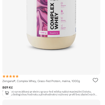
Zengana®, Complex Whey, Grass-Fed Protein, malina, 1000g
869 Kč
Prémiový syrovátkový protein z grass-fed mléka nabízí maximální čistotu,
vysokou biologickou hodnotu a plnohodnotný výživový profil bez zbytečných
přísad. Každá dávka spojuje tři formy syrovátky – koncentrát, izolát a hydrolyzát
– obohacené o DigeZyme® a Aquamin®. Obsahuje kompletní spektrum
aminokyselin včetně 6,9 g BCAA na porci. DigeZyme® zlepšuje vstřebávání