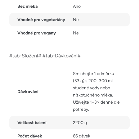
Bez mléka
Ano
Vhodné pro vegetariány
Ne
Vhodné pro vegany
Ne
#tab-Složení# #tab-Dávkování#
Smíchejte 1 odměrku
(33 g) s 200–300 ml
studené vody nebo
Dávkování
nízkotučného mléka.
Užívejte 1–3× denně dle
potřeby.
Velikost balení
2200 g
Počet dávek
66 dávek