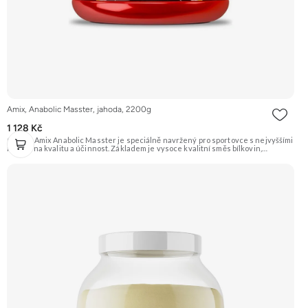
Amix, Anabolic Masster, jahoda, 2200g
1 128 Kč
Gainer Amix Anabolic Masster je speciálně navržený pro sportovce s nejvyššími
nároky na kvalitu a účinnost. Základem je vysoce kvalitní směs bílkovin,
sacharidů a exkluzivní řada „anabolických“ složek jako je Kreatin Monohydrát,
Kre-Alkalyn®, L-Glutamín, L-Arginin HCL, L-Arginin Alfa-Ketoglutarát, BCAA,
Tribulus Terrestris a mnoho dalších. Určeno pro podporu růstu svalové hmoty a
síly. Příchuť Jahoda. Doporučujeme vyzkoušet ZENGANA, Grass-fed, Whey
protein, DigeZyme®, Aquamin® Prémiová kvalita Skvělá chuť a rozpustnost
Kvalitní Grass-Fed protein Výhodná cena Vyzkoušet