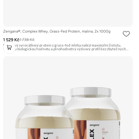
Zengana®, Complex Whey, Grass-Fed Protein, malina, 2x 1000g
1 529 Kč
1 738 Kč
Prémiový syrovátkový protein z grass-fed mléka nabízí maximální čistotu,
vysokou biologickou hodnotu a plnohodnotný výživový profil bez zbytečných
přísad. Každá dávka spojuje tři formy syrovátky – koncentrát, izolát a hydrolyzát
– obohacené o DigeZyme® a Aquamin®. Obsahuje kompletní spektrum
aminokyselin včetně 6,9 g BCAA na porci. DigeZyme® zlepšuje vstřebávání
bílkovin, zatímco Aquamin®, přírodní komplex z mořských řas, doplňuje vápník,
hořčík a stopové prvky pro optimální regeneraci a funkci svalů. Výsledkem je
protein s vynikající využitelností, čistým složením a dokonale vyváženou chutí.
🐄 Grass-fed protein 🧬 3 formy syrovátky 💪 Růst svalů ⚡ Rychlá regenerace 🧪
Enzymy & minerály 😋 Skvělá chuť