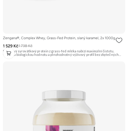
Zengana®, Complex Whey, Grass-Fed Protein, slaný karamel, 2x 1000g
1 529 Kč
1 738 Kč
Prémiový syrovátkový protein z grass-fed mléka nabízí maximální čistotu,
vysokou biologickou hodnotu a plnohodnotný výživový profil bez zbytečných
přísad. Každá dávka spojuje tři formy syrovátky – koncentrát, izolát a hydrolyzát
– obohacené o DigeZyme® a Aquamin®. Obsahuje kompletní spektrum
aminokyselin včetně 6,9 g BCAA na porci. DigeZyme® zlepšuje vstřebávání
bílkovin, zatímco Aquamin®, přírodní komplex z mořských řas, doplňuje vápník,
hořčík a stopové prvky pro optimální regeneraci a funkci svalů. Výsledkem je
protein s vynikající využitelností, čistým složením a dokonale vyváženou chutí.
🐄 Grass-fed protein 🧬 3 formy syrovátky 💪 Růst svalů ⚡ Rychlá regenerace 🧪
Enzymy & minerály 😋 Skvělá chuť