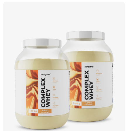
– obohacené o DigeZyme® a Aquamin®. Obsahuje kompletní spektrum
aminokyselin včetně 6,9 g BCAA na porci. DigeZyme® zlepšuje vstřebávání
bílkovin, zatímco Aquamin®, přírodní komplex z mořských řas, doplňuje vápník,
hořčík a stopové prvky pro optimální regeneraci a funkci svalů. Výsledkem je
protein s vynikající využitelností, čistým složením a dokonale vyváženou chutí.
🐄 Grass-fed protein 🧬 3 formy syrovátky 💪 Růst svalů ⚡ Rychlá regenerace 🧪
Enzymy & minerály 😋 Skvělá chuť