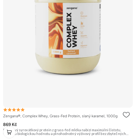
Zengana®, Complex Whey, Grass-Fed Protein, slaný karamel, 1000g
869 Kč
Prémiový syrovátkový protein z grass-fed mléka nabízí maximální čistotu,
vysokou biologickou hodnotu a plnohodnotný výživový profil bez zbytečných
přísad. Každá dávka spojuje tři formy syrovátky – koncentrát, izolát a hydrolyzát