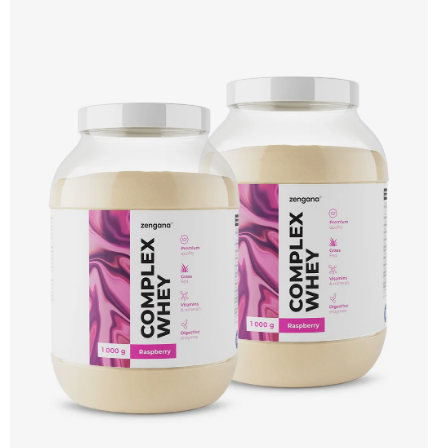
bílkovin, zatímco Aquamin®, přírodní komplex z mořských řas, doplňuje vápník,
hořčík a stopové prvky pro optimální regeneraci a funkci svalů. Výsledkem je
protein s vynikající využitelností, čistým složením a dokonale vyváženou chutí.
🐄 Grass-fed protein 🧬 3 formy syrovátky 💪 Růst svalů ⚡ Rychlá regenerace 🧪
Enzymy & minerály 😋 Skvělá chuť