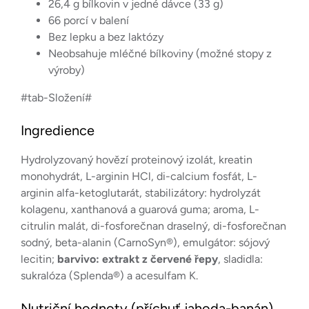
26,4 g bílkovin v jedné dávce (33 g)
66 porcí v balení
Bez lepku a bez laktózy
Neobsahuje mléčné bílkoviny (možné stopy z
výroby)
#tab-Složení#
Ingredience
Hydrolyzovaný hovězí proteinový izolát, kreatin
monohydrát, L-arginin HCl, di-calcium fosfát, L-
arginin alfa-ketoglutarát, stabilizátory: hydrolyzát
kolagenu, xanthanová a guarová guma; aroma, L-
citrulin malát, di-fosforečnan draselný, di-fosforečnan
sodný, beta-alanin (CarnoSyn®), emulgátor: sójový
lecitin;
barvivo: extrakt z červené řepy
, sladidla:
sukralóza (Splenda®) a acesulfam K.
Nutriční hodnoty (příchuť jahoda-banán)