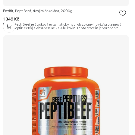
Extrifit, PeptiBeef, dvojitá čokoláda, 2000g
1 349 Kč
Extrifit PeptiBeef je špičkový enzymaticky hydrolyzovaný hovězí proteinový
izolát (PeptiBeef®) s obsahem až 97 % bílkovin. Tento protein je vyroben z
kvalitního hovězího masa, což zaručuje nulový obsah laktózy. Vyznačuje se
rychlou vstřebatelností, vynikající stravitelností (díky přidaným enzymům
bromelain a papain) a vysokou biologickou hodnotou. Ideální pro nárůst čisté
svalové hmoty a rychlou regeneraci. Příchuť dvojitá čokoláda. Doporučujeme
vyzkoušet ZENGANA, Grass-fed, Whey protein, DigeZyme®, Aquamin®
Prémiová kvalita Skvělá chuť a rozpustnost Kvalitní Grass-Fed protein Výhodná
cena Vyzkoušet