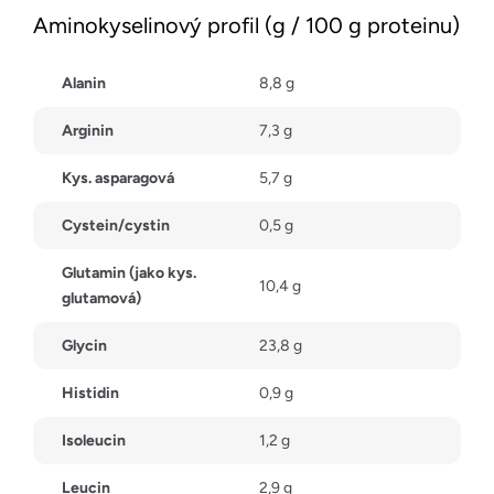
Aminokyselinový profil (g / 100 g proteinu)
Alanin
8,8 g
Arginin
7,3 g
Kys. asparagová
5,7 g
Cystein/cystin
0,5 g
Glutamin (jako kys.
10,4 g
glutamová)
Glycin
23,8 g
Histidin
0,9 g
Isoleucin
1,2 g
Leucin
2,9 g