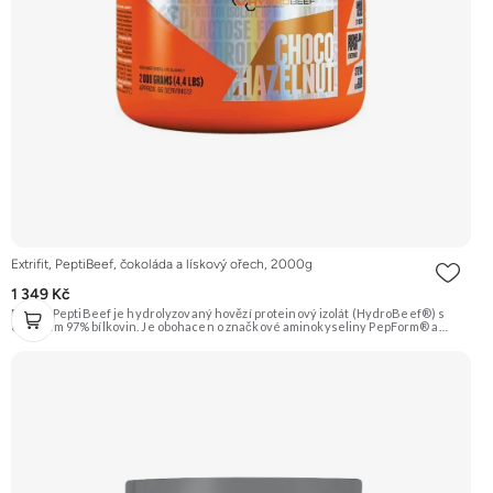
Extrifit, PeptiBeef, čokoláda a lískový ořech, 2000g
1 349 Kč
Extrifit PeptiBeef je hydrolyzovaný hovězí proteinový izolát (HydroBeef®) s
obsahem 97% bílkovin. Je obohacen o značkové aminokyseliny PepForm® a
trávicí enzymy. Rychlá vstřebatelnost, minimální obsah tuku a sacharidů. Příchuť
Čokoláda-Lískový ořech. Doporučujeme vyzkoušet ZENGANA, Grass-fed,
Whey protein, DigeZyme®, Aquamin® Prémiová kvalita Skvělá chuť a
rozpustnost Kvalitní Grass-Fed protein Výhodná cena Vyzkoušet