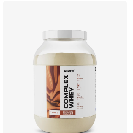
– obohacené o DigeZyme® a Aquamin®. Obsahuje kompletní spektrum
aminokyselin včetně 6,9 g BCAA na porci. DigeZyme® zlepšuje vstřebávání
bílkovin, zatímco Aquamin®, přírodní komplex z mořských řas, doplňuje vápník,
hořčík a stopové prvky pro optimální regeneraci a funkci svalů. Výsledkem je
protein s vynikající využitelností, čistým složením a dokonale vyváženou chutí.
🐄 Grass-fed protein 🧬 3 formy syrovátky 💪 Růst svalů ⚡ Rychlá regenerace 🧪
Enzymy & minerály 😋 Skvělá chuť