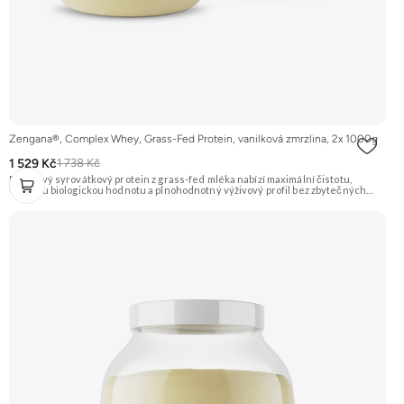
Zengana®, Complex Whey, Grass-Fed Protein, vanilková zmrzlina, 2x 1000g
1 529 Kč
1 738 Kč
Prémiový syrovátkový protein z grass-fed mléka nabízí maximální čistotu,
vysokou biologickou hodnotu a plnohodnotný výživový profil bez zbytečných
přísad. Každá dávka spojuje tři formy syrovátky – koncentrát, izolát a hydrolyzát
– obohacené o DigeZyme® a Aquamin®. Obsahuje kompletní spektrum
aminokyselin včetně 6,9 g BCAA na porci. DigeZyme® zlepšuje vstřebávání
bílkovin, zatímco Aquamin®, přírodní komplex z mořských řas, doplňuje vápník,
hořčík a stopové prvky pro optimální regeneraci a funkci svalů. Výsledkem je
protein s vynikající využitelností, čistým složením a dokonale vyváženou chutí.
🐄 Grass-fed protein 🧬 3 formy syrovátky 💪 Růst svalů ⚡ Rychlá regenerace 🧪
Enzymy & minerály 😋 Skvělá chuť