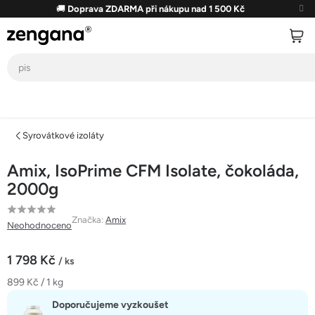
Přejít
🚚
Doprava ZDARMA při nákupu nad 1 500 Kč
na
obsah
Syrovátkové izoláty
Amix, IsoPrime CFM Isolate, čokoláda,
2000g
Průměrné
Značka:
Amix
Neohodnoceno
hodnocení
produktu
1 798 Kč
/ ks
je
Měrná
899 Kč / 1 kg
0,0
cena:
z
Doporučujeme vyzkoušet