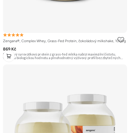
Zengana®, Complex Whey, Grass-Fed Protein, čokoládový milkshake, 1000g
869 Kč
Prémiový syrovátkový protein z grass-fed mléka nabízí maximální čistotu,
vysokou biologickou hodnotu a plnohodnotný výživový profil bez zbytečných
přísad. Každá dávka spojuje tři formy syrovátky – koncentrát, izolát a hydrolyzát
– obohacené o DigeZyme® a Aquamin®. Obsahuje kompletní spektrum
aminokyselin včetně 6,9 g BCAA na porci. DigeZyme® zlepšuje vstřebávání
bílkovin, zatímco Aquamin®, přírodní komplex z mořských řas, doplňuje vápník,
hořčík a stopové prvky pro optimální regeneraci a funkci svalů. Výsledkem je
protein s vynikající využitelností, čistým složením a dokonale vyváženou chutí.
🐄 Grass-fed protein 🧬 3 formy syrovátky 💪 Růst svalů ⚡ Rychlá regenerace 🧪
Enzymy & minerály 😋 Skvělá chuť