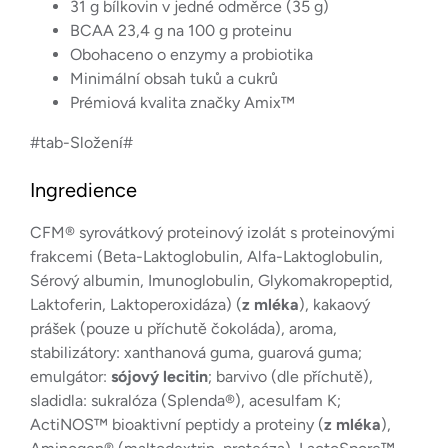
31 g bílkovin v jedné odměrce (35 g)
BCAA 23,4 g na 100 g proteinu
Obohaceno o enzymy a probiotika
Minimální obsah tuků a cukrů
Prémiová kvalita značky Amix™
#tab-Složení#
Ingredience
CFM® syrovátkový proteinový izolát s proteinovými
frakcemi (Beta-Laktoglobulin, Alfa-Laktoglobulin,
Sérový albumin, Imunoglobulin, Glykomakropeptid,
Laktoferin, Laktoperoxidáza) (
z mléka
), kakaový
prášek (pouze u příchutě čokoláda), aroma,
stabilizátory: xanthanová guma, guarová guma;
emulgátor:
sójový lecitin
; barvivo (dle příchutě),
sladidla: sukralóza (Splenda®), acesulfam K;
ActiNOS™ bioaktivní peptidy a proteiny (
z mléka
),