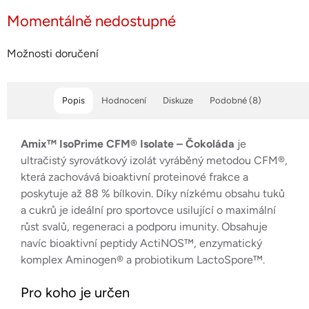
Momentálně nedostupné
Možnosti doručení
Popis
Hodnocení
Diskuze
Podobné (8)
Amix™ IsoPrime CFM® Isolate – Čokoláda
je
ultračistý syrovátkový izolát vyráběný metodou CFM®,
která zachovává bioaktivní proteinové frakce a
poskytuje až 88 % bílkovin. Díky nízkému obsahu tuků
a cukrů je ideální pro sportovce usilující o maximální
růst svalů, regeneraci a podporu imunity. Obsahuje
navíc bioaktivní peptidy ActiNOS™, enzymatický
komplex Aminogen® a probiotikum LactoSpore™.
Pro koho je určen