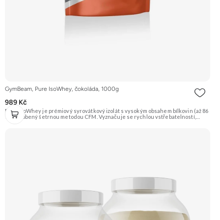
GymBeam, Pure IsoWhey, čokoláda, 1000g
989 Kč
Pure IsoWhey je prémiový syrovátkový izolát s vysokým obsahem bílkovin (až 86
%), vyrobený šetrnou metodou CFM. Vyznačuje se rychlou vstřebatelností,
nízkým obsahem tuku a cukru a je obohacen o trávicí enzymy DigeZyme® pro
ještě lepší stravitelnost. Je ideální pro sportovce usilující o růst čisté svalové
hmoty a rychlou regeneraci. Doporučujeme vyzkoušet ZENGANA, Grass-fed,
Whey protein, DigeZyme®, Aquamin® Prémiová kvalita Skvělá chuť a
rozpustnost Kvalitní Grass-Fed protein Výhodná cena Vyzkoušet