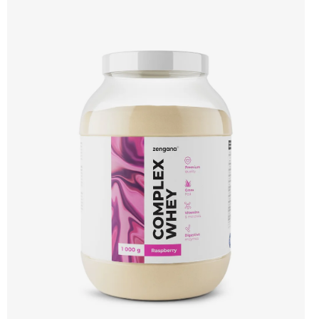
hořčík a stopové prvky pro optimální regeneraci a funkci svalů. Výsledkem je
protein s vynikající využitelností, čistým složením a dokonale vyváženou chutí.
🐄 Grass-fed protein 🧬 3 formy syrovátky 💪 Růst svalů ⚡ Rychlá regenerace 🧪
Enzymy & minerály 😋 Skvělá chuť