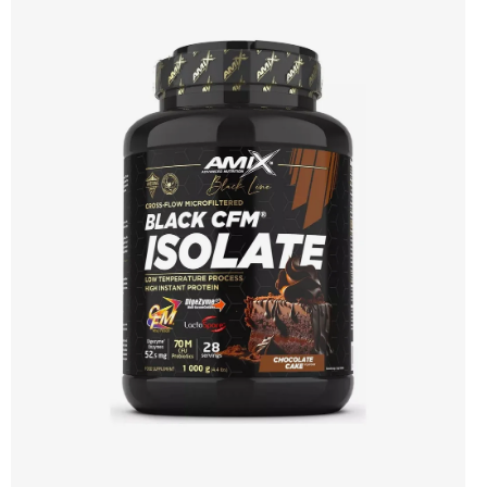
Skvělá chuť a rozpustnost Kvalitní Grass-Fed protein Výhodná cena Vyzkoušet