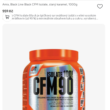
Amix, Black Line Black CFM Isolate, slaný karamel, 1000g
959 Kč
AmixPro CFM Isolate Black je špičkový syrovátkový izolát s velmi vysokým
obsahem bílkovin (až 90 %) a minimálním obsahem tuku a cukru, vyrobený
metodou CFM. Obohacen o trávicí enzymy AminoGen® a probiotika LactoSpore™
pro optimální trávení. Perfektní pro nárůst čisté svalové hmoty a rychlou
regeneraci, nyní v lahodné příchuti slaný karamel. Doporučujeme vyzkoušet
ZENGANA, Grass-fed, Whey protein, DigeZyme®, Aquamin® Prémiová kvalita
Skvělá chuť a rozpustnost Kvalitní Grass-Fed protein Výhodná cena Vyzkoušet