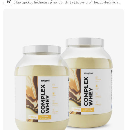
vysokou biologickou hodnotu a plnohodnotný výživový profil bez zbytečných
přísad. Každá dávka spojuje tři formy syrovátky – koncentrát, izolát a hydrolyzát
– obohacené o DigeZyme® a Aquamin®. Obsahuje kompletní spektrum
aminokyselin včetně 6,9 g BCAA na porci. DigeZyme® zlepšuje vstřebávání
bílkovin, zatímco Aquamin®, přírodní komplex z mořských řas, doplňuje vápník,
hořčík a stopové prvky pro optimální regeneraci a funkci svalů. Výsledkem je
protein s vynikající využitelností, čistým složením a dokonale vyváženou chutí.
🐄 Grass-fed protein 🧬 3 formy syrovátky 💪 Růst svalů ⚡ Rychlá regenerace 🧪
Enzymy & minerály 😋 Skvělá chuť