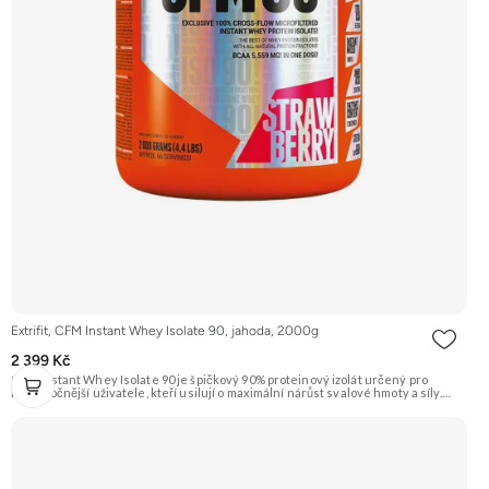
Extrifit, CFM Instant Whey Isolate 90, jahoda, 2000g
2 399 Kč
CFM Instant Whey Isolate 90 je špičkový 90% proteinový izolát určený pro
nejnáročnější uživatele, kteří usilují o maximální nárůst svalové hmoty a síly.
Tento protein je vyrobený nejmodernější a nejšetrnější metodou Cross Flow
Microfiltration (CFM), která zaručuje maximální čistotu a zachování všech
cenných bílkovinných frakcí. Díky svému vysokému obsahu bílkovin a téměř
nulovému obsahu tuku a laktózy je ideální volbou pro rýsovací fáze i pro jedince
s intolerancí laktózy. Přídavek komplexu 7 trávicích enzymů zajišťuje dokonalou
stravitelnost a využitelnost. Příchuť jahoda. Doporučujeme vyzkoušet
ZENGANA, Grass-fed, Whey protein, DigeZyme®, Aquamin® Prémiová kvalita