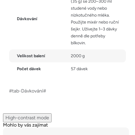
(35 g) se 200–300 ml
studené vody nebo
nízkotučného mléka.
Dávkování
Použijte mixér nebo ruční
šejkr. Užívejte 1–3 dávky
denně dle potřeby
bílkovin.
Velikost balení
2000 g
Počet dávek
57 dávek
#tab-Dávkování#
High-contrast mode
Mohlo by vás zajímat