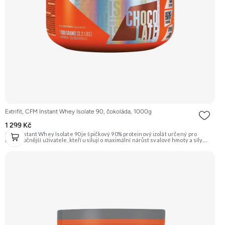
Extrifit, CFM Instant Whey Isolate 90, čokoláda, 1000g
1 299 Kč
CFM Instant Whey Isolate 90 je špičkový 90% proteinový izolát určený pro
nejnáročnější uživatele, kteří usilují o maximální nárůst svalové hmoty a síly.
Toto 1kg balení je vyrobeno nejmodernější a nejšetrnější metodou Cross Flow
Microfiltration (CFM), která zaručuje maximální čistotu a zachování všech
cenných bílkovinných frakcí. Díky svému vysokému obsahu bílkovin a téměř
nulovému obsahu tuku a laktózy je ideální volbou pro rýsovací fáze i pro jedince
s intolerancí laktózy. Přídavek komplexu 7 trávicích enzymů zajišťuje dokonalou
stravitelnost a využitelnost. Příchuť čokoláda. Doporučujeme vyzkoušet
ZENGANA, Grass-fed, Whey protein, DigeZyme®, Aquamin® Prémiová kvalita
Skvělá chuť a rozpustnost Kvalitní Grass-Fed protein Výhodná cena Vyzkoušet