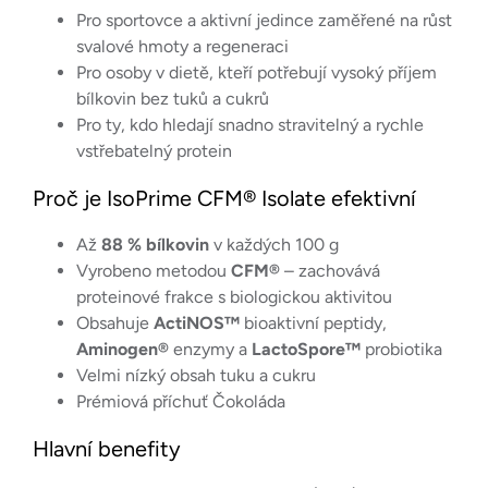
Pro sportovce a aktivní jedince zaměřené na růst
svalové hmoty a regeneraci
Pro osoby v dietě, kteří potřebují vysoký příjem
bílkovin bez tuků a cukrů
Pro ty, kdo hledají snadno stravitelný a rychle
vstřebatelný protein
Proč je IsoPrime CFM® Isolate efektivní
Až
88 % bílkovin
v každých 100 g
Vyrobeno metodou
CFM®
– zachovává
proteinové frakce s biologickou aktivitou
Obsahuje
ActiNOS™
bioaktivní peptidy,
Aminogen®
enzymy a
LactoSpore™
probiotika
Velmi nízký obsah tuku a cukru
Prémiová příchuť Čokoláda
Hlavní benefity