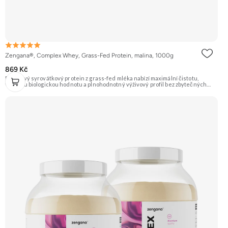
Zengana®, Complex Whey, Grass-Fed Protein, malina, 1000g
869 Kč
Prémiový syrovátkový protein z grass-fed mléka nabízí maximální čistotu,
vysokou biologickou hodnotu a plnohodnotný výživový profil bez zbytečných
přísad. Každá dávka spojuje tři formy syrovátky – koncentrát, izolát a hydrolyzát
– obohacené o DigeZyme® a Aquamin®. Obsahuje kompletní spektrum
aminokyselin včetně 6,9 g BCAA na porci. DigeZyme® zlepšuje vstřebávání
bílkovin, zatímco Aquamin®, přírodní komplex z mořských řas, doplňuje vápník,
hořčík a stopové prvky pro optimální regeneraci a funkci svalů. Výsledkem je
protein s vynikající využitelností, čistým složením a dokonale vyváženou chutí.
🐄 Grass-fed protein 🧬 3 formy syrovátky 💪 Růst svalů ⚡ Rychlá regenerace 🧪
Enzymy & minerály 😋 Skvělá chuť