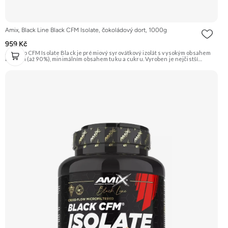
Amix, Black Line Black CFM Isolate, čokoládový dort, 1000g
959 Kč
AmixPro CFM Isolate Black je prémiový syrovátkový izolát s vysokým obsahem
bílkovin (až 90 %), minimálním obsahem tuku a cukru. Vyroben je nejčistší
metodou CFM (Cross-Flow Microfiltration), která zaručuje maximální čistotu a
zachování všech cenných bioaktivních frakcí. Tento protein je obohacen o
patentované trávicí enzymy AminoGen® a probiotické kultury LactoSpore™ pro
podporu optimálního trávení a vstřebávání živin. Je ideální volbou pro sportovce
usilující o nárůst čisté svalové hmoty a rychlou regeneraci po náročném
tréninku. Příchuť čokoláda. Doporučujeme vyzkoušet ZENGANA, Grass-fed,
Whey protein, DigeZyme®, Aquamin® Prémiová kvalita Skvělá chuť a
rozpustnost Kvalitní Grass-Fed protein Výhodná cena Vyzkoušet