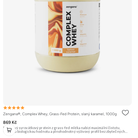
Zengana®, Complex Whey, Grass-Fed Protein, slaný karamel, 1000g
869 Kč
Prémiový syrovátkový protein z grass-fed mléka nabízí maximální čistotu,
vysokou biologickou hodnotu a plnohodnotný výživový profil bez zbytečných
přísad. Každá dávka spojuje tři formy syrovátky – koncentrát, izolát a hydrolyzát