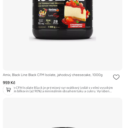
Amix, Black Line Black CFM Isolate, jahodový cheesecake, 1000g
959 Kč
AmixPro CFM Isolate Black je prémiový syrovátkový izolát s velmi vysokým
obsahem bílkovin (až 90%) a minimálním obsahem tuku a cukru. Vyroben
nejčistší metodou CFM (Cross-Flow Microfiltration) pro zachování bioaktivních
frakcí. Obohacen o trávicí enzymy AminoGen® a probiotika LactoSpore™ pro
lepší vstřebatelnost a podporu trávení. Ideální pro nárůst čisté svalové hmoty a
rychlou regeneraci. Příchuť jahoda. Doporučujeme vyzkoušet ZENGANA,
Grass-fed, Whey protein, DigeZyme®, Aquamin® Prémiová kvalita Skvělá chuť
a rozpustnost Kvalitní Grass-Fed protein Výhodná cena Vyzkoušet