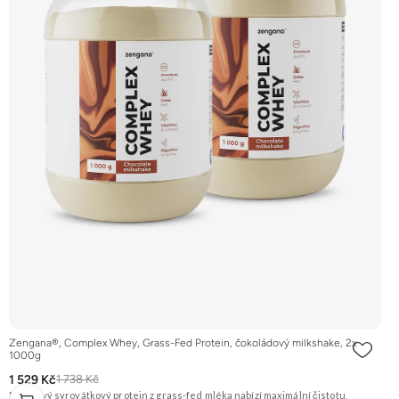
Zengana®, Complex Whey, Grass-Fed Protein, čokoládový milkshake, 2x
1000g
1 529 Kč
1 738 Kč
Prémiový syrovátkový protein z grass-fed mléka nabízí maximální čistotu,