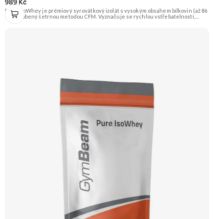
989 Kč
Pure IsoWhey je prémiový syrovátkový izolát s vysokým obsahem bílkovin (až 86
%), vyrobený šetrnou metodou CFM. Vyznačuje se rychlou vstřebatelností,
nízkým obsahem tuku a cukru a je obohacen o trávicí enzymy DigeZyme® pro
ještě lepší stravitelnost. Je ideální pro sportovce usilující o růst čisté svalové
hmoty a rychlou regeneraci. Doporučujeme vyzkoušet ZENGANA, Grass-fed,
Whey protein, DigeZyme®, Aquamin® Prémiová kvalita Skvělá chuť a
rozpustnost Kvalitní Grass-Fed protein Výhodná cena Vyzkoušet