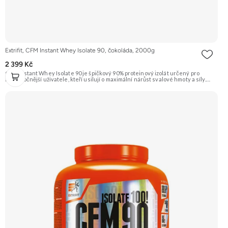
Extrifit, CFM Instant Whey Isolate 90, čokoláda, 2000g
2 399 Kč
CFM Instant Whey Isolate 90 je špičkový 90% proteinový izolát určený pro
nejnáročnější uživatele, kteří usilují o maximální nárůst svalové hmoty a síly.
Tento protein je vyrobený nejmodernější a nejšetrnější metodou Cross Flow
Microfiltration (CFM), která zaručuje maximální čistotu a zachování všech
cenných bílkovinných frakcí. Díky svému vysokému obsahu bílkovin a téměř
nulovému obsahu tuku a laktózy je ideální volbou pro rýsovací fáze i pro jedince
s intolerancí laktózy. Přídavek komplexu 7 trávicích enzymů (papain, alfa amyláza,
bromelain, laktáza, celuláza, neutrální proteáza, lipáza) zajišťuje dokonalou
stravitelnost a využitelnost. Extrifit CFM Instant Whey Isolate 90 je synonymem
pro kvalitu a efektivitu ve světě sportovní výživy. Příchuť čokoláda.
Doporučujeme vyzkoušet ZENGANA, Grass-fed, Whey protein, DigeZyme®,
Aquamin® Prémiová kvalita Skvělá chuť a rozpustnost Kvalitní Grass-Fed
protein Výhodná cena Vyzkoušet