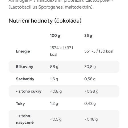
Aminogen® (maltodextrin, proteáza), LactoSpore™
(Lactobacillus Sporogenes, maltodextrin).
Nutriční hodnoty (čokoláda)
100 g
35 g
1574 kJ / 371
Energie
551 kJ / 130 kcal
kcal
Bílkoviny
88 g
30,8 g
Sacharidy
1,6 g
0,56 g
- z toho cukry
<0,8 g
<0,28 g
Tuky
1,2 g
0,42 g
- z toho
<0,5 g
<0,18 g
nasycené