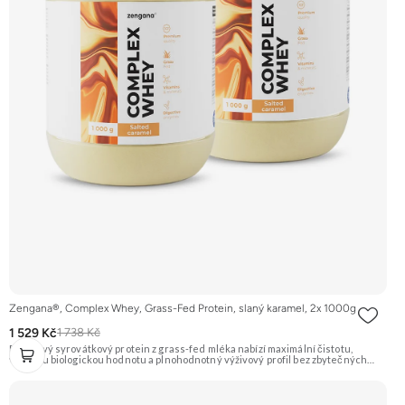
Zengana®, Complex Whey, Grass-Fed Protein, slaný karamel, 2x 1000g
1 529 Kč
1 738 Kč
Prémiový syrovátkový protein z grass-fed mléka nabízí maximální čistotu,
vysokou biologickou hodnotu a plnohodnotný výživový profil bez zbytečných
přísad. Každá dávka spojuje tři formy syrovátky – koncentrát, izolát a hydrolyzát
– obohacené o DigeZyme® a Aquamin®. Obsahuje kompletní spektrum
aminokyselin včetně 6,9 g BCAA na porci. DigeZyme® zlepšuje vstřebávání
bílkovin, zatímco Aquamin®, přírodní komplex z mořských řas, doplňuje vápník,