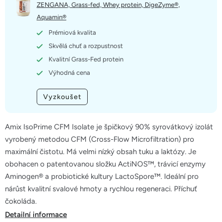
5
ZENGANA, Grass-fed, Whey protein, DigeZyme®,
hvězdiček.
Aquamin®
Prémiová kvalita
Skvělá chuť a rozpustnost
Kvalitní Grass-Fed protein
Výhodná cena
Vyzkoušet
Amix IsoPrime CFM Isolate je špičkový 90% syrovátkový izolát
vyrobený metodou CFM (Cross-Flow Microfiltration) pro
maximální čistotu. Má velmi nízký obsah tuku a laktózy. Je
obohacen o patentovanou složku ActiNOS™, trávicí enzymy
Aminogen® a probiotické kultury LactoSpore™. Ideální pro
nárůst kvalitní svalové hmoty a rychlou regeneraci. Příchuť
čokoláda.
Detailní informace