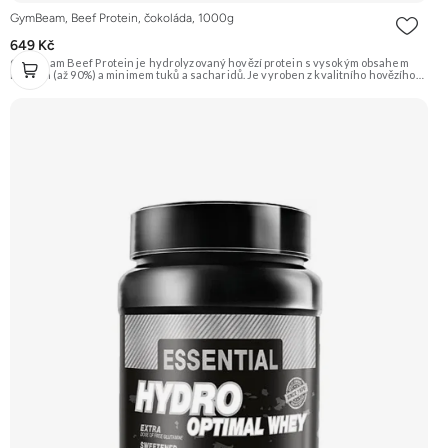
GymBeam, Beef Protein, čokoláda, 1000g
649 Kč
GymBeam Beef Protein je hydrolyzovaný hovězí protein s vysokým obsahem
bílkovin (až 90%) a minimem tuků a sacharidů. Je vyroben z kvalitního hovězího
masa a je přirozeně bez laktózy (avšak viz alergeny pro možné stopy). Příchuť
Čokoláda. Doporučujeme vyzkoušet ZENGANA, Grass-fed, Whey protein,
DigeZyme®, Aquamin® Prémiová kvalita Skvělá chuť a rozpustnost Kvalitní
Grass-Fed protein Výhodná cena Vyzkoušet