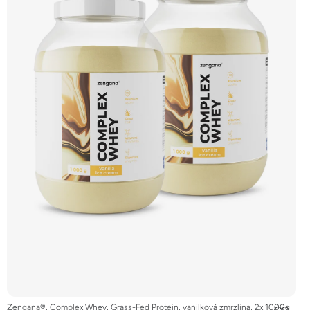
Zengana®, Complex Whey, Grass-Fed Protein, vanilková zmrzlina, 2x 1000g