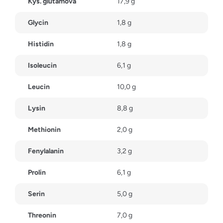
Kys. glutamová
17,9 g
Glycin
1,8 g
Histidin
1,8 g
Isoleucin
6,1 g
Leucin
10,0 g
Lysin
8,8 g
Methionin
2,0 g
Fenylalanin
3,2 g
Prolin
6,1 g
Serin
5,0 g
Threonin
7,0 g