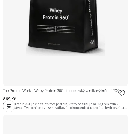
The Protein Works, Whey Protein 360, francouzský vanilkový krém, 1200g
869 Kč
Whey Protein 360 je vícesložkový protein, který obsahuje až 23 g bílkovin v
jedné dávce. Ty pocházejí ze syrovátkového koncentrátu, izolátu, hydrolyzátu,
mléčného a sójového proteinu. Díky tomu má různé doby vstřebávání a postará
se tak o postupné zásobování svalů aminokyselinami. Je ideální pro sportovce,
kteří usilují o růst svalové hmoty a zefektivnění regenerace. Příchuť
Francouzský vanilkový krém, balení 1200g. Doporučujeme vyzkoušet
ZENGANA, Grass-fed, Whey protein, DigeZyme®, Aquamin® Prémiová kvalita
Skvělá chuť a rozpustnost Kvalitní Grass-Fed protein Výhodná cena Vyzkoušet