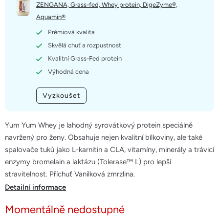
5
ZENGANA, Grass-fed, Whey protein, DigeZyme®,
hvězdiček.
Aquamin®
Prémiová kvalita
Skvělá chuť a rozpustnost
Kvalitní Grass-Fed protein
Výhodná cena
Vyzkoušet
Yum Yum Whey je lahodný syrovátkový protein speciálně
navržený pro ženy. Obsahuje nejen kvalitní bílkoviny, ale také
spalovače tuků jako L-karnitin a CLA, vitamíny, minerály a trávicí
enzymy bromelain a laktázu (Tolerase™ L) pro lepší
stravitelnost. Příchuť Vanilková zmrzlina.
Detailní informace
Momentálně nedostupné