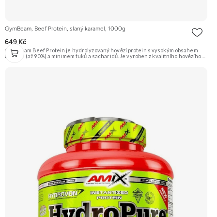
GymBeam, Beef Protein, slaný karamel, 1000g
649 Kč
GymBeam Beef Protein je hydrolyzovaný hovězí protein s vysokým obsahem
bílkovin (až 90%) a minimem tuků a sacharidů. Je vyroben z kvalitního hovězího
masa a je přirozeně bez laktózy (avšak viz alergeny pro možné stopy). Příchuť
Slaný karamel. Doporučujeme vyzkoušet ZENGANA, Grass-fed, Whey protein,
DigeZyme®, Aquamin® Prémiová kvalita Skvělá chuť a rozpustnost Kvalitní
Grass-Fed protein Výhodná cena Vyzkoušet