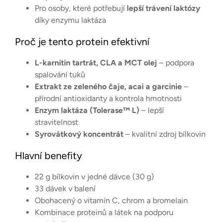
Pro osoby, které potřebují
lepší trávení laktózy
díky enzymu laktáza
Proč je tento protein efektivní
L-karnitin tartrát, CLA a MCT olej
– podpora
spalování tuků
Extrakt ze zeleného čaje, acai a garcinie
–
přírodní antioxidanty a kontrola hmotnosti
Enzym laktáza (Tolerase™ L)
– lepší
stravitelnost
Syrovátkový koncentrát
– kvalitní zdroj bílkovin
Hlavní benefity
22 g bílkovin v jedné dávce (30 g)
33 dávek v balení
Obohacený o vitamín C, chrom a bromelain
Kombinace proteinů a látek na podporu