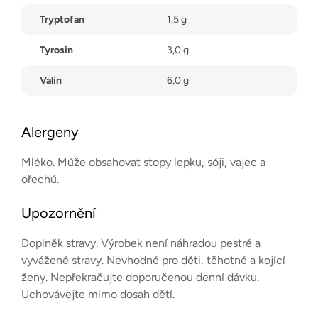
Tryptofan
1,5 g
Tyrosin
3,0 g
Valin
6,0 g
Alergeny
Mléko. Může obsahovat stopy lepku, sóji, vajec a
ořechů.
Upozornění
Doplněk stravy. Výrobek není náhradou pestré a
vyvážené stravy. Nevhodné pro děti, těhotné a kojící
ženy. Nepřekračujte doporučenou denní dávku.
Uchovávejte mimo dosah dětí.