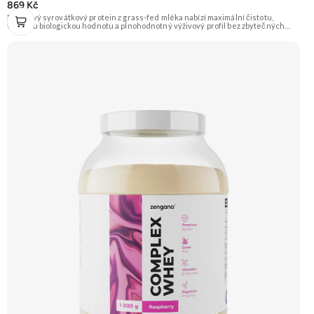
869 Kč
Prémiový syrovátkový protein z grass-fed mléka nabízí maximální čistotu,
vysokou biologickou hodnotu a plnohodnotný výživový profil bez zbytečných
přísad. Každá dávka spojuje tři formy syrovátky – koncentrát, izolát a hydrolyzát
– obohacené o DigeZyme® a Aquamin®. Obsahuje kompletní spektrum
aminokyselin včetně 6,9 g BCAA na porci. DigeZyme® zlepšuje vstřebávání
bílkovin, zatímco Aquamin®, přírodní komplex z mořských řas, doplňuje vápník,
hořčík a stopové prvky pro optimální regeneraci a funkci svalů. Výsledkem je
protein s vynikající využitelností, čistým složením a dokonale vyváženou chutí.
🐄 Grass-fed protein 🧬 3 formy syrovátky 💪 Růst svalů ⚡ Rychlá regenerace 🧪
Enzymy & minerály 😋 Skvělá chuť