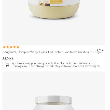
Zengana®, Complex Whey, Grass-Fed Protein, vanilková zmrzlina, 1000g
869 Kč
Prémiový syrovátkový protein z grass-fed mléka nabízí maximální čistotu,
vysokou biologickou hodnotu a plnohodnotný výživový profil bez zbytečných
přísad. Každá dávka spojuje tři formy syrovátky – koncentrát, izolát a hydrolyzát
– obohacené o DigeZyme® a Aquamin®. Obsahuje kompletní spektrum
aminokyselin včetně 6,9 g BCAA na porci. DigeZyme® zlepšuje vstřebávání
bílkovin, zatímco Aquamin®, přírodní komplex z mořských řas, doplňuje vápník,
hořčík a stopové prvky pro optimální regeneraci a funkci svalů. Výsledkem je
protein s vynikající využitelností, čistým složením a dokonale vyváženou chutí.
🐄 Grass-fed protein 🧬 3 formy syrovátky 💪 Růst svalů ⚡ Rychlá regenerace 🧪
Enzymy & minerály 😋 Skvělá chuť