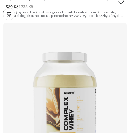
1 529 Kč
1 738 Kč
Prémiový syrovátkový protein z grass-fed mléka nabízí maximální čistotu,
vysokou biologickou hodnotu a plnohodnotný výživový profil bez zbytečných
přísad. Každá dávka spojuje tři formy syrovátky – koncentrát, izolát a hydrolyzát
– obohacené o DigeZyme® a Aquamin®. Obsahuje kompletní spektrum
aminokyselin včetně 6,9 g BCAA na porci. DigeZyme® zlepšuje vstřebávání
bílkovin, zatímco Aquamin®, přírodní komplex z mořských řas, doplňuje vápník,
hořčík a stopové prvky pro optimální regeneraci a funkci svalů. Výsledkem je
protein s vynikající využitelností, čistým složením a dokonale vyváženou chutí.
🐄 Grass-fed protein 🧬 3 formy syrovátky 💪 Růst svalů ⚡ Rychlá regenerace 🧪
Enzymy & minerály 😋 Skvělá chuť