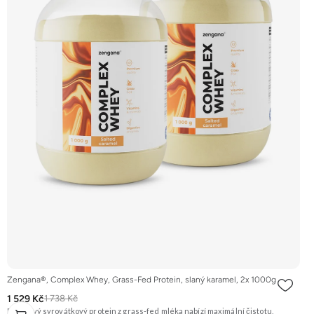
Zengana®, Complex Whey, Grass-Fed Protein, slaný karamel, 2x 1000g
1 529 Kč
1 738 Kč
Prémiový syrovátkový protein z grass-fed mléka nabízí maximální čistotu,