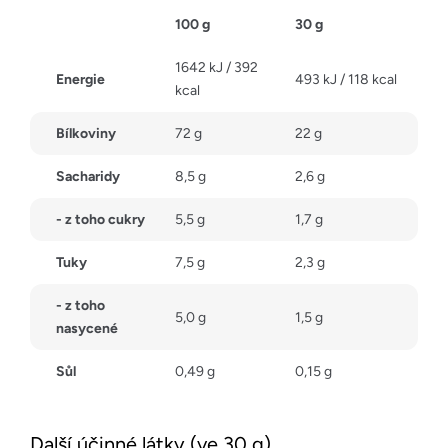
100 g
30 g
1642 kJ / 392
Energie
493 kJ / 118 kcal
kcal
Bílkoviny
72 g
22 g
Sacharidy
8,5 g
2,6 g
- z toho cukry
5,5 g
1,7 g
Tuky
7,5 g
2,3 g
- z toho
5,0 g
1,5 g
nasycené
Sůl
0,49 g
0,15 g
Další účinné látky (ve 30 g)