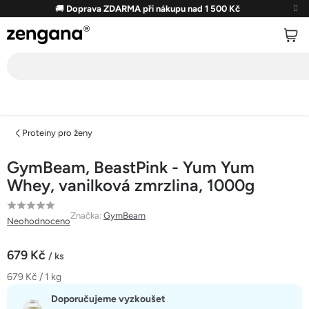
Přejít
🚚
Doprava ZDARMA při nákupu nad 1 500 Kč
na
obsah
Proteiny pro ženy
GymBeam, BeastPink - Yum Yum
Whey, vanilková zmrzlina, 1000g
Průměrné
Značka:
GymBeam
Neohodnoceno
hodnocení
produktu
679 Kč
/ ks
je
Měrná
679 Kč / 1 kg
0,0
cena:
z
Doporučujeme vyzkoušet