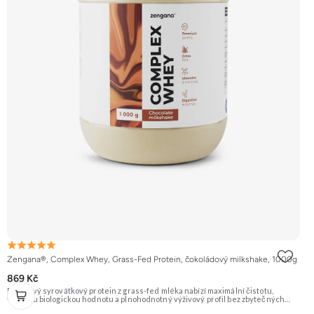
Zengana®, Complex Whey, Grass-Fed Protein, čokoládový milkshake, 1000g
869 Kč
Prémiový syrovátkový protein z grass-fed mléka nabízí maximální čistotu,
vysokou biologickou hodnotu a plnohodnotný výživový profil bez zbytečných
přísad. Každá dávka spojuje tři formy syrovátky – koncentrát, izolát a hydrolyzát