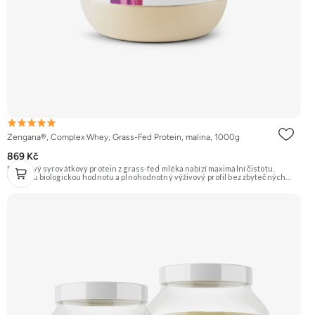
Zengana®, Complex Whey, Grass-Fed Protein, malina, 1000g
869 Kč
Prémiový syrovátkový protein z grass-fed mléka nabízí maximální čistotu,
vysokou biologickou hodnotu a plnohodnotný výživový profil bez zbytečných
přísad. Každá dávka spojuje tři formy syrovátky – koncentrát, izolát a hydrolyzát
– obohacené o DigeZyme® a Aquamin®. Obsahuje kompletní spektrum
aminokyselin včetně 6,9 g BCAA na porci. DigeZyme® zlepšuje vstřebávání
bílkovin, zatímco Aquamin®, přírodní komplex z mořských řas, doplňuje vápník,
hořčík a stopové prvky pro optimální regeneraci a funkci svalů. Výsledkem je
protein s vynikající využitelností, čistým složením a dokonale vyváženou chutí.
🐄 Grass-fed protein 🧬 3 formy syrovátky 💪 Růst svalů ⚡ Rychlá regenerace 🧪
Enzymy & minerály 😋 Skvělá chuť