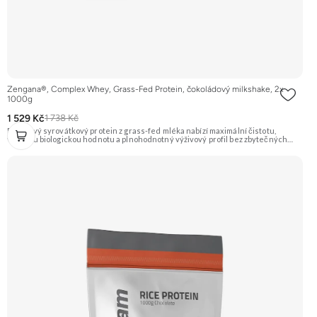
Zengana®, Complex Whey, Grass-Fed Protein, čokoládový milkshake, 2x
1000g
1 529 Kč
1 738 Kč
Prémiový syrovátkový protein z grass-fed mléka nabízí maximální čistotu,
vysokou biologickou hodnotu a plnohodnotný výživový profil bez zbytečných
přísad. Každá dávka spojuje tři formy syrovátky – koncentrát, izolát a hydrolyzát
– obohacené o DigeZyme® a Aquamin®. Obsahuje kompletní spektrum
aminokyselin včetně 6,9 g BCAA na porci. DigeZyme® zlepšuje vstřebávání
bílkovin, zatímco Aquamin®, přírodní komplex z mořských řas, doplňuje vápník,
hořčík a stopové prvky pro optimální regeneraci a funkci svalů. Výsledkem je
protein s vynikající využitelností, čistým složením a dokonale vyváženou chutí.
🐄 Grass-fed protein 🧬 3 formy syrovátky 💪 Růst svalů ⚡ Rychlá regenerace 🧪
Enzymy & minerály 😋 Skvělá chuť