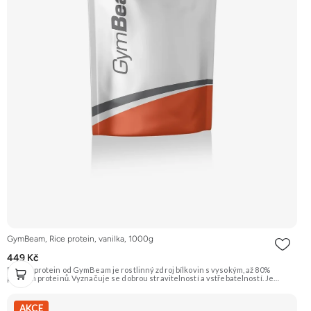
GymBeam, Rice protein, vanilka, 1000g
449 Kč
Rýžový protein od GymBeam je rostlinný zdroj bílkovin s vysokým, až 80%
podílem proteinů. Vyznačuje se dobrou stravitelností a vstřebatelností. Je
přirozeně bezlepkový a bezlaktózový (ale viz alergeny), vhodný pro vegany.
Příchuť Vanilka. Doporučujeme vyzkoušet ZENGANA, Grass-fed, Whey protein,
DigeZyme®, Aquamin® Prémiová kvalita Skvělá chuť a rozpustnost Kvalitní
AKCE