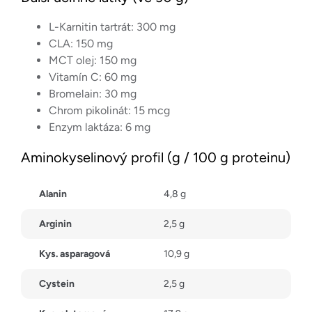
L-Karnitin tartrát: 300 mg
CLA: 150 mg
MCT olej: 150 mg
Vitamín C: 60 mg
Bromelain: 30 mg
Chrom pikolinát: 15 mcg
Enzym laktáza: 6 mg
Aminokyselinový profil (g / 100 g proteinu)
Alanin
4,8 g
Arginin
2,5 g
Kys. asparagová
10,9 g
Cystein
2,5 g