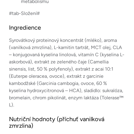
metabolismu
#tab-Složení#
Ingredience
Syrovátkový proteinový koncentrát (mléko), aroma
(vanilková zmrzlina), L-karnitin tartrát, MCT olej, CLA
– konjugovaná kyselina linolová, vitamín C (kyselina L-
askorbová), extrakt ze zeleného čaje (Camellia
sinensis, list, 50 % polyfenoly), extrakt z acai 10:1
(Euterpe oleracea, ovoce), extrakt z garcinie
kambodžské (Garcinia cambogia, ovoce, 60 %
kyselina hydroxycitronová – HCA), sladidlo: sukralóza,
bromelain, chrom pikolinát, enzym laktáza (Tolerase™
L).
Nutriční hodnoty (příchuť vanilková
zmrzlina)