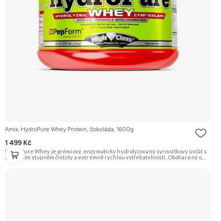
Amix, HydroPure Whey Protein, čokoláda, 1600g
1 499 Kč
HydroPure Whey je prémiový, enzymaticky hydrolyzovaný syrovátkový izolát s
nejvyšším stupněm čistoty a extrémně rychlou vstřebatelností. Obohacený o
PepForm™ Peptidy, pH-aktivní komplex AminoGEN® a probiotika LactoSpore™ pro
maximální svalový růst a regeneraci. Doporučujeme vyzkoušet ZENGANA,
Grass-fed, Whey protein, DigeZyme®, Aquamin® Prémiová kvalita Skvělá chuť
a rozpustnost Kvalitní Grass-Fed protein Výhodná cena Vyzkoušet