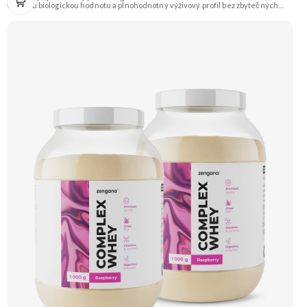
vysokou biologickou hodnotu a plnohodnotný výživový profil bez zbytečných
přísad. Každá dávka spojuje tři formy syrovátky – koncentrát, izolát a hydrolyzát
– obohacené o DigeZyme® a Aquamin®. Obsahuje kompletní spektrum
aminokyselin včetně 6,9 g BCAA na porci. DigeZyme® zlepšuje vstřebávání
bílkovin, zatímco Aquamin®, přírodní komplex z mořských řas, doplňuje vápník,
hořčík a stopové prvky pro optimální regeneraci a funkci svalů. Výsledkem je
protein s vynikající využitelností, čistým složením a dokonale vyváženou chutí.
🐄 Grass-fed protein 🧬 3 formy syrovátky 💪 Růst svalů ⚡ Rychlá regenerace 🧪
Enzymy & minerály 😋 Skvělá chuť