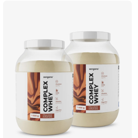
– obohacené o DigeZyme® a Aquamin®. Obsahuje kompletní spektrum
aminokyselin včetně 6,9 g BCAA na porci. DigeZyme® zlepšuje vstřebávání
bílkovin, zatímco Aquamin®, přírodní komplex z mořských řas, doplňuje vápník,
hořčík a stopové prvky pro optimální regeneraci a funkci svalů. Výsledkem je
protein s vynikající využitelností, čistým složením a dokonale vyváženou chutí.
🐄 Grass-fed protein 🧬 3 formy syrovátky 💪 Růst svalů ⚡ Rychlá regenerace 🧪
Enzymy & minerály 😋 Skvělá chuť