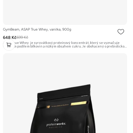
GymBeam, ASAP True Whey, vanilka, 900g
648 Kč
699 Kč
ASAP True Whey je syrovátkový proteinový koncentrát, který se vyznačuje
vysokým podílem bílkovin a nízkým obsahem cukru. Je obohacený o prebiotickou
vlákninu inulin a komplex trávicích enzymů DigeZyme®, který napomáhá lepší
stravitelnosti a vstřebávání živin. Ideální pro doplnění bílkovin a podporu růstu
svalové hmoty. Příchuť Vanilka. Doporučujeme vyzkoušet ZENGANA, Grass-fed,
Whey protein, DigeZyme®, Aquamin® Prémiová kvalita Skvělá chuť a
rozpustnost Kvalitní Grass-Fed protein Výhodná cena Vyzkoušet