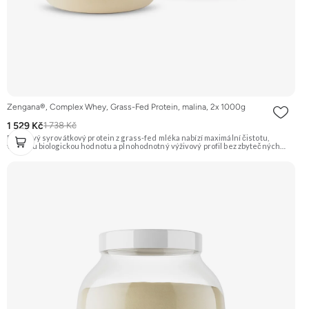
Zengana®, Complex Whey, Grass-Fed Protein, malina, 2x 1000g
1 529 Kč
1 738 Kč
Prémiový syrovátkový protein z grass-fed mléka nabízí maximální čistotu,
vysokou biologickou hodnotu a plnohodnotný výživový profil bez zbytečných
přísad. Každá dávka spojuje tři formy syrovátky – koncentrát, izolát a hydrolyzát
– obohacené o DigeZyme® a Aquamin®. Obsahuje kompletní spektrum
aminokyselin včetně 6,9 g BCAA na porci. DigeZyme® zlepšuje vstřebávání
bílkovin, zatímco Aquamin®, přírodní komplex z mořských řas, doplňuje vápník,
hořčík a stopové prvky pro optimální regeneraci a funkci svalů. Výsledkem je
protein s vynikající využitelností, čistým složením a dokonale vyváženou chutí.
🐄 Grass-fed protein 🧬 3 formy syrovátky 💪 Růst svalů ⚡ Rychlá regenerace 🧪
Enzymy & minerály 😋 Skvělá chuť