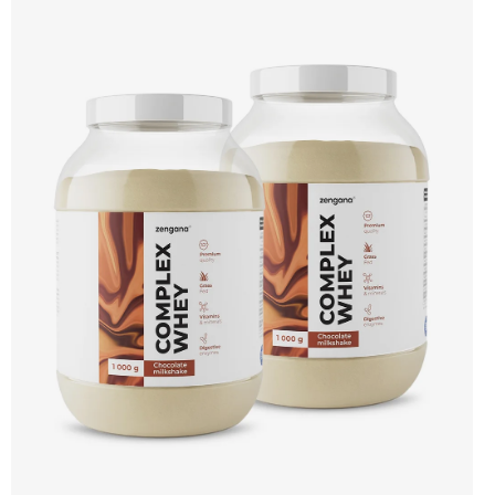
protein s vynikající využitelností, čistým složením a dokonale vyváženou chutí.
🐄 Grass-fed protein 🧬 3 formy syrovátky 💪 Růst svalů ⚡ Rychlá regenerace 🧪
Enzymy & minerály 😋 Skvělá chuť