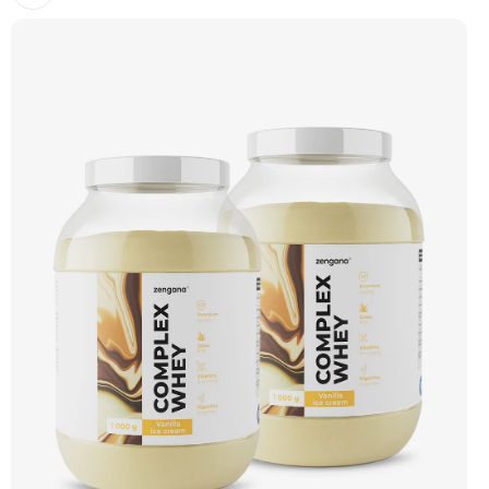
také o vitamín E, vitamín B6 a zinek. Příchuť jahoda. Doporučujeme vyzkoušet
ZENGANA, Grass-fed, Whey protein, DigeZyme®, Aquamin® Prémiová kvalita
Skvělá chuť a rozpustnost Kvalitní Grass-Fed protein Výhodná cena Vyzkoušet