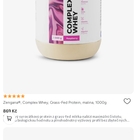
Zengana®, Complex Whey, Grass-Fed Protein, malina, 1000g
869 Kč
Prémiový syrovátkový protein z grass-fed mléka nabízí maximální čistotu,
vysokou biologickou hodnotu a plnohodnotný výživový profil bez zbytečných
přísad. Každá dávka spojuje tři formy syrovátky – koncentrát, izolát a hydrolyzát
– obohacené o DigeZyme® a Aquamin®. Obsahuje kompletní spektrum
aminokyselin včetně 6,9 g BCAA na porci. DigeZyme® zlepšuje vstřebávání
bílkovin, zatímco Aquamin®, přírodní komplex z mořských řas, doplňuje vápník,
hořčík a stopové prvky pro optimální regeneraci a funkci svalů. Výsledkem je