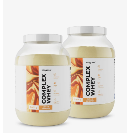
aminokyselin včetně 6,9 g BCAA na porci. DigeZyme® zlepšuje vstřebávání
bílkovin, zatímco Aquamin®, přírodní komplex z mořských řas, doplňuje vápník,
hořčík a stopové prvky pro optimální regeneraci a funkci svalů. Výsledkem je
protein s vynikající využitelností, čistým složením a dokonale vyváženou chutí.
🐄 Grass-fed protein 🧬 3 formy syrovátky 💪 Růst svalů ⚡ Rychlá regenerace 🧪
Enzymy & minerály 😋 Skvělá chuť