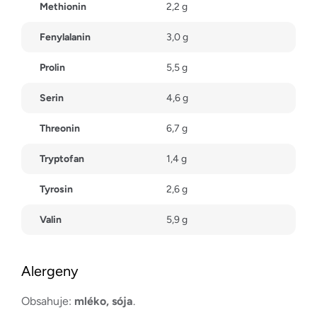
Methionin
2,2 g
Fenylalanin
3,0 g
Prolin
5,5 g
Serin
4,6 g
Threonin
6,7 g
Tryptofan
1,4 g
Tyrosin
2,6 g
Valin
5,9 g
Alergeny
Obsahuje:
mléko, sója
.