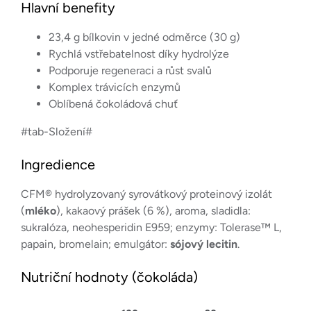
Hlavní benefity
23,4 g bílkovin v jedné odměrce (30 g)
Rychlá vstřebatelnost díky hydrolýze
Podporuje regeneraci a růst svalů
Komplex trávicích enzymů
Oblíbená čokoládová chuť
#tab-Složení#
Ingredience
CFM® hydrolyzovaný syrovátkový proteinový izolát
(
mléko
), kakaový prášek (6 %), aroma, sladidla:
sukralóza, neohesperidin E959; enzymy: Tolerase™ L,
papain, bromelain; emulgátor:
sójový lecitin
.
Nutriční hodnoty (čokoláda)