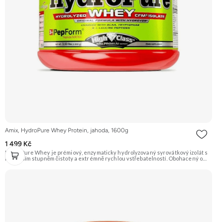
Amix, HydroPure Whey Protein, jahoda, 1600g
1 499 Kč
HydroPure Whey je prémiový, enzymaticky hydrolyzovaný syrovátkový izolát s
nejvyšším stupněm čistoty a extrémně rychlou vstřebatelností. Obohacený o
PepForm™ Peptidy, pH-aktivní komplex AminoGEN® a probiotika LactoSpore™ pro
maximální svalový růst a regeneraci. Doporučujeme vyzkoušet ZENGANA,
Grass-fed, Whey protein, DigeZyme®, Aquamin® Prémiová kvalita Skvělá chuť
a rozpustnost Kvalitní Grass-Fed protein Výhodná cena Vyzkoušet