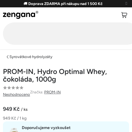
Přejít
🚚
Doprava ZDARMA při nákupu nad 1 500 Kč
na
obsah
Syrovátkové hydrolyzáty
PROM-IN, Hydro Optimal Whey,
čokoláda, 1000g
Průměrné
Značka:
PROM-IN
Neohodnoceno
hodnocení
produktu
949 Kč
/ ks
je
Měrná
949 Kč / 1 kg
0,0
cena:
z
Doporučujeme vyzkoušet