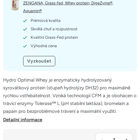
5
ZENGANA, Grass-fed, Whey protein, DigeZyme®,
hvězdiček.
Aquamin®
Prémiová kvalita
Skvělá chuť a rozpustnost
Kvalitní Grass-Fed protein
Výhodná cena
Vyzkoušet
Hydro Optimal Whey je enzymaticky hydrolyzovaný
syrovátkový protein (stupeň hydrolýzy DH32) pro maximálně
rychlou vstřebatelnost. Vzniká technologií CFM a je obohacen o
trávicí enzymy Tolerase™ L (pH stabilní laktáza), bromelain a
papain pro bezproblémové trávení a maximální využití.
Detailní informace