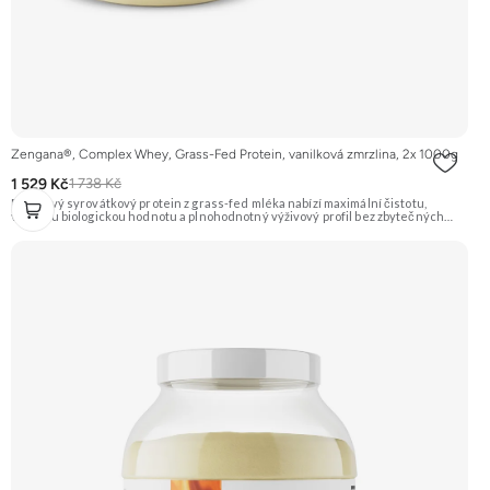
Zengana®, Complex Whey, Grass-Fed Protein, vanilková zmrzlina, 2x 1000g
1 529 Kč
1 738 Kč
Prémiový syrovátkový protein z grass-fed mléka nabízí maximální čistotu,
vysokou biologickou hodnotu a plnohodnotný výživový profil bez zbytečných
přísad. Každá dávka spojuje tři formy syrovátky – koncentrát, izolát a hydrolyzát
– obohacené o DigeZyme® a Aquamin®. Obsahuje kompletní spektrum
aminokyselin včetně 6,9 g BCAA na porci. DigeZyme® zlepšuje vstřebávání
bílkovin, zatímco Aquamin®, přírodní komplex z mořských řas, doplňuje vápník,
hořčík a stopové prvky pro optimální regeneraci a funkci svalů. Výsledkem je
protein s vynikající využitelností, čistým složením a dokonale vyváženou chutí.
🐄 Grass-fed protein 🧬 3 formy syrovátky 💪 Růst svalů ⚡ Rychlá regenerace 🧪
Enzymy & minerály 😋 Skvělá chuť