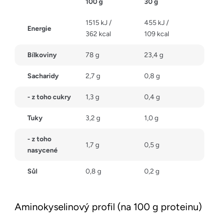
100 g
30 g
1515 kJ /
455 kJ /
Energie
362 kcal
109 kcal
Bílkoviny
78 g
23,4 g
Sacharidy
2,7 g
0,8 g
- z toho cukry
1,3 g
0,4 g
Tuky
3,2 g
1,0 g
- z toho
1,7 g
0,5 g
nasycené
Sůl
0,8 g
0,2 g
Aminokyselinový profil (na 100 g proteinu)