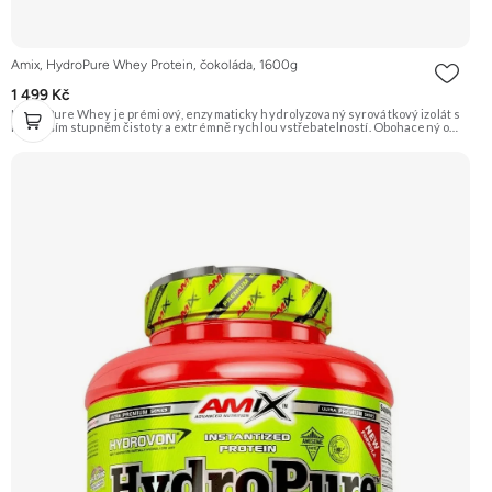
Amix, HydroPure Whey Protein, čokoláda, 1600g
1 499 Kč
HydroPure Whey je prémiový, enzymaticky hydrolyzovaný syrovátkový izolát s
nejvyšším stupněm čistoty a extrémně rychlou vstřebatelností. Obohacený o
PepForm™ Peptidy, pH-aktivní komplex AminoGEN® a probiotika LactoSpore™ pro
maximální svalový růst a regeneraci. Doporučujeme vyzkoušet ZENGANA,
Grass-fed, Whey protein, DigeZyme®, Aquamin® Prémiová kvalita Skvělá chuť
a rozpustnost Kvalitní Grass-Fed protein Výhodná cena Vyzkoušet