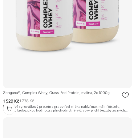
Zengana®, Complex Whey, Grass-Fed Protein, malina, 2x 1000g
1 529 Kč
1 738 Kč
Prémiový syrovátkový protein z grass-fed mléka nabízí maximální čistotu,
vysokou biologickou hodnotu a plnohodnotný výživový profil bez zbytečných
přísad. Každá dávka spojuje tři formy syrovátky – koncentrát, izolát a hydrolyzát
– obohacené o DigeZyme® a Aquamin®. Obsahuje kompletní spektrum
aminokyselin včetně 6,9 g BCAA na porci. DigeZyme® zlepšuje vstřebávání
bílkovin, zatímco Aquamin®, přírodní komplex z mořských řas, doplňuje vápník,
hořčík a stopové prvky pro optimální regeneraci a funkci svalů. Výsledkem je
protein s vynikající využitelností, čistým složením a dokonale vyváženou chutí.
🐄 Grass-fed protein 🧬 3 formy syrovátky 💪 Růst svalů ⚡ Rychlá regenerace 🧪