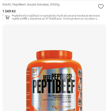
Extrifit, PeptiBeef, dvojitá čokoláda, 2000g
1 349 Kč
Extrifit PeptiBeef je špičkový enzymaticky hydrolyzovaný hovězí proteinový
izolát (PeptiBeef®) s obsahem až 97 % bílkovin. Tento protein je vyroben z
kvalitního hovězího masa, což zaručuje nulový obsah laktózy. Vyznačuje se
rychlou vstřebatelností, vynikající stravitelností (díky přidaným enzymům
bromelain a papain) a vysokou biologickou hodnotou. Ideální pro nárůst čisté
svalové hmoty a rychlou regeneraci. Příchuť dvojitá čokoláda. Doporučujeme
vyzkoušet ZENGANA, Grass-fed, Whey protein, DigeZyme®, Aquamin®
Prémiová kvalita Skvělá chuť a rozpustnost Kvalitní Grass-Fed protein Výhodná
cena Vyzkoušet