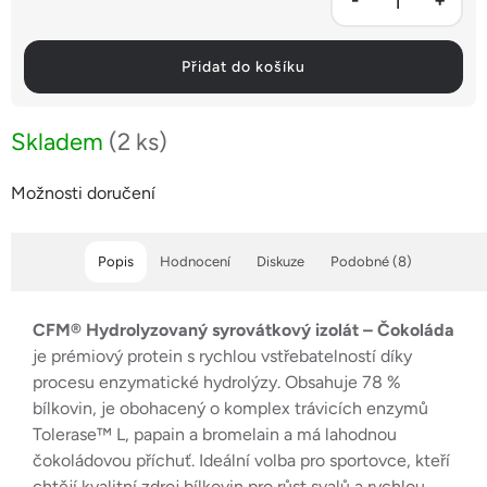
Přidat do košíku
Skladem
(2 ks)
Možnosti doručení
Popis
Hodnocení
Diskuze
Podobné (8)
CFM® Hydrolyzovaný syrovátkový izolát – Čokoláda
je prémiový protein s rychlou vstřebatelností díky
procesu enzymatické hydrolýzy. Obsahuje 78 %
bílkovin, je obohacený o komplex trávicích enzymů
Tolerase™ L, papain a bromelain a má lahodnou
čokoládovou příchuť. Ideální volba pro sportovce, kteří
chtějí kvalitní zdroj bílkovin pro růst svalů a rychlou