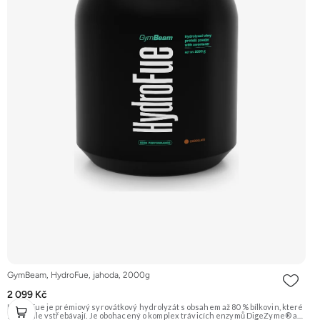
GymBeam, HydroFue, jahoda, 2000g
2 099 Kč
HydroFue je prémiový syrovátkový hydrolyzát s obsahem až 80 % bílkovin, které
se rychle vstřebávají. Je obohacený o komplex trávicích enzymů DigeZyme® a