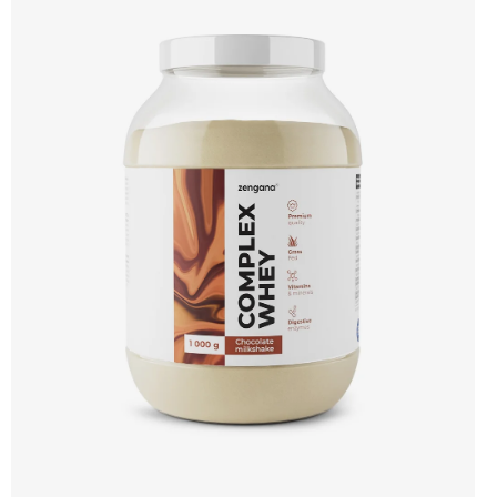
Enzymy & minerály 😋 Skvělá chuť