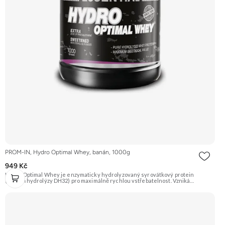
PROM-IN, Hydro Optimal Whey, banán, 1000g
949 Kč
Hydro Optimal Whey je enzymaticky hydrolyzovaný syrovátkový protein
(stupeň hydrolýzy DH32) pro maximálně rychlou vstřebatelnost. Vzniká
technologií CFM a je obohacen o trávicí enzymy Tolerase™ L (pH stabilní laktáza),
bromelain a papain pro bezproblémové trávení a maximální využití.
Doporučujeme vyzkoušet ZENGANA, Grass-fed, Whey protein, DigeZyme®,
Aquamin® Prémiová kvalita Skvělá chuť a rozpustnost Kvalitní Grass-Fed
protein Výhodná cena Vyzkoušet