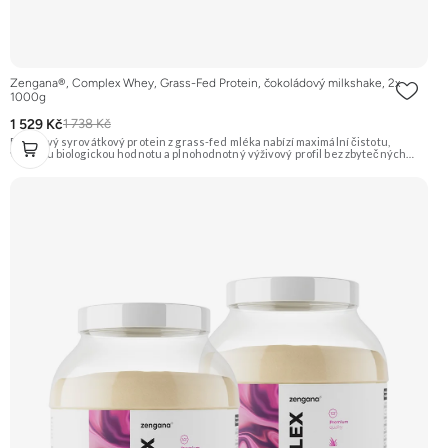
Zengana®, Complex Whey, Grass-Fed Protein, čokoládový milkshake, 2x
1000g
1 529 Kč
1 738 Kč
Prémiový syrovátkový protein z grass-fed mléka nabízí maximální čistotu,
vysokou biologickou hodnotu a plnohodnotný výživový profil bez zbytečných
přísad. Každá dávka spojuje tři formy syrovátky – koncentrát, izolát a hydrolyzát
– obohacené o DigeZyme® a Aquamin®. Obsahuje kompletní spektrum
aminokyselin včetně 6,9 g BCAA na porci. DigeZyme® zlepšuje vstřebávání
bílkovin, zatímco Aquamin®, přírodní komplex z mořských řas, doplňuje vápník,
hořčík a stopové prvky pro optimální regeneraci a funkci svalů. Výsledkem je
protein s vynikající využitelností, čistým složením a dokonale vyváženou chutí.
🐄 Grass-fed protein 🧬 3 formy syrovátky 💪 Růst svalů ⚡ Rychlá regenerace 🧪
Enzymy & minerály 😋 Skvělá chuť