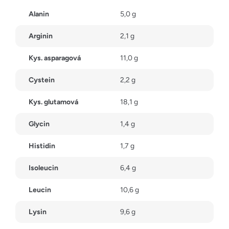
Alanin
5,0 g
Arginin
2,1 g
Kys. asparagová
11,0 g
Cystein
2,2 g
Kys. glutamová
18,1 g
Glycin
1,4 g
Histidin
1,7 g
Isoleucin
6,4 g
Leucin
10,6 g
Lysin
9,6 g