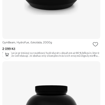
GymBeam, HydroFue, čokoláda, 2000g
2 099 Kč
HydroFue je prémiový syrovátkový hydrolyzát s obsahem až 80 % bílkovin, které
se rychle vstřebávají. Je obohacený o komplex trávicích enzymů DigeZyme® a
také o vitamín E, vitamín B6 a zinek. Příchuť čokoláda. Doporučujeme vyzkoušet
ZENGANA, Grass-fed, Whey protein, DigeZyme®, Aquamin® Prémiová kvalita
Skvělá chuť a rozpustnost Kvalitní Grass-Fed protein Výhodná cena Vyzkoušet