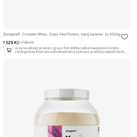
Zengana®, Complex Whey, Grass-Fed Protein, slaný karamel, 2x 1000g
1 529 Kč
1 738 Kč
Prémiový syrovátkový protein z grass-fed mléka nabízí maximální čistotu,
vysokou biologickou hodnotu a plnohodnotný výživový profil bez zbytečných
přísad. Každá dávka spojuje tři formy syrovátky – koncentrát, izolát a hydrolyzát
– obohacené o DigeZyme® a Aquamin®. Obsahuje kompletní spektrum
aminokyselin včetně 6,9 g BCAA na porci. DigeZyme® zlepšuje vstřebávání
bílkovin, zatímco Aquamin®, přírodní komplex z mořských řas, doplňuje vápník,
hořčík a stopové prvky pro optimální regeneraci a funkci svalů. Výsledkem je
protein s vynikající využitelností, čistým složením a dokonale vyváženou chutí.
🐄 Grass-fed protein 🧬 3 formy syrovátky 💪 Růst svalů ⚡ Rychlá regenerace 🧪
Enzymy & minerály 😋 Skvělá chuť