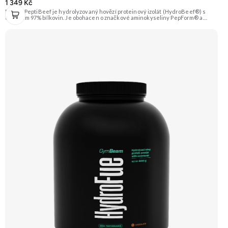
1 349 Kč
Extrifit PeptiBeef je hydrolyzovaný hovězí proteinový izolát (HydroBeef®) s
obsahem 97% bílkovin. Je obohacen o značkové aminokyseliny PepForm® a
trávicí enzymy. Rychlá vstřebatelnost, minimální obsah tuku a sacharidů. Příchuť
Čokoláda-Lískový ořech. Doporučujeme vyzkoušet ZENGANA, Grass-fed,
Whey protein, DigeZyme®, Aquamin® Prémiová kvalita Skvělá chuť a
rozpustnost Kvalitní Grass-Fed protein Výhodná cena Vyzkoušet