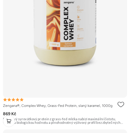
Zengana®, Complex Whey, Grass-Fed Protein, slaný karamel, 1000g
869 Kč
Prémiový syrovátkový protein z grass-fed mléka nabízí maximální čistotu,
vysokou biologickou hodnotu a plnohodnotný výživový profil bez zbytečných
přísad. Každá dávka spojuje tři formy syrovátky – koncentrát, izolát a hydrolyzát
– obohacené o DigeZyme® a Aquamin®. Obsahuje kompletní spektrum