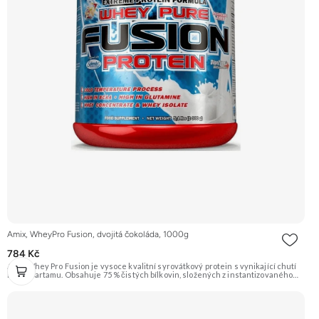
Amix, WheyPro Fusion, dvojitá čokoláda, 1000g
784 Kč
Amix Whey Pro Fusion je vysoce kvalitní syrovátkový protein s vynikající chutí
bez aspartamu. Obsahuje 75 % čistých bílkovin, složených z instantizovaného
syrovátkového koncentrátu (WPC) a syrovátkového izolátu (WPI) vyrobeného
metodou CFM. Protein je lehce stravitelný díky komplexu trávicích enzymů
DigeZyme®. Příchuť Double Chocolate. Doporučujeme vyzkoušet ZENGANA,
Grass-fed, Whey protein, DigeZyme®, Aquamin® Prémiová kvalita Skvělá chuť
a rozpustnost Kvalitní Grass-Fed protein Výhodná cena Vyzkoušet