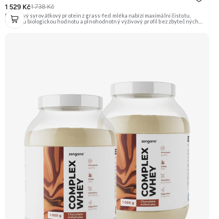
1 529 Kč
1 738 Kč
Prémiový syrovátkový protein z grass-fed mléka nabízí maximální čistotu,
vysokou biologickou hodnotu a plnohodnotný výživový profil bez zbytečných
přísad. Každá dávka spojuje tři formy syrovátky – koncentrát, izolát a hydrolyzát
– obohacené o DigeZyme® a Aquamin®. Obsahuje kompletní spektrum
aminokyselin včetně 6,9 g BCAA na porci. DigeZyme® zlepšuje vstřebávání
bílkovin, zatímco Aquamin®, přírodní komplex z mořských řas, doplňuje vápník,
hořčík a stopové prvky pro optimální regeneraci a funkci svalů. Výsledkem je
protein s vynikající využitelností, čistým složením a dokonale vyváženou chutí.
🐄 Grass-fed protein 🧬 3 formy syrovátky 💪 Růst svalů ⚡ Rychlá regenerace 🧪
Enzymy & minerály 😋 Skvělá chuť