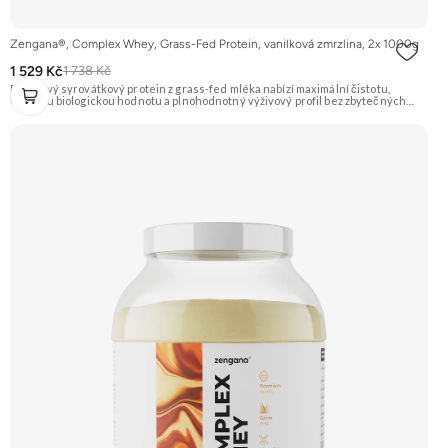
Zengana®, Complex Whey, Grass-Fed Protein, vanilková zmrzlina, 2x 1000g
1 529 Kč
1 738 Kč
Prémiový syrovátkový protein z grass-fed mléka nabízí maximální čistotu,
vysokou biologickou hodnotu a plnohodnotný výživový profil bez zbytečných
přísad. Každá dávka spojuje tři formy syrovátky – koncentrát, izolát a hydrolyzát
– obohacené o DigeZyme® a Aquamin®. Obsahuje kompletní spektrum
aminokyselin včetně 6,9 g BCAA na porci. DigeZyme® zlepšuje vstřebávání
bílkovin, zatímco Aquamin®, přírodní komplex z mořských řas, doplňuje vápník,
hořčík a stopové prvky pro optimální regeneraci a funkci svalů. Výsledkem je
protein s vynikající využitelností, čistým složením a dokonale vyváženou chutí.
🐄 Grass-fed protein 🧬 3 formy syrovátky 💪 Růst svalů ⚡ Rychlá regenerace 🧪
Enzymy & minerály 😋 Skvělá chuť