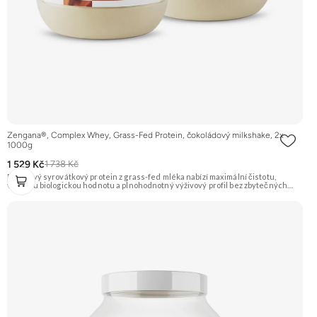
Zengana®, Complex Whey, Grass-Fed Protein, čokoládový milkshake, 2x
1000g
1 529 Kč
1 738 Kč
Prémiový syrovátkový protein z grass-fed mléka nabízí maximální čistotu,
vysokou biologickou hodnotu a plnohodnotný výživový profil bez zbytečných
přísad. Každá dávka spojuje tři formy syrovátky – koncentrát, izolát a hydrolyzát
– obohacené o DigeZyme® a Aquamin®. Obsahuje kompletní spektrum
aminokyselin včetně 6,9 g BCAA na porci. DigeZyme® zlepšuje vstřebávání
bílkovin, zatímco Aquamin®, přírodní komplex z mořských řas, doplňuje vápník,
hořčík a stopové prvky pro optimální regeneraci a funkci svalů. Výsledkem je
protein s vynikající využitelností, čistým složením a dokonale vyváženou chutí.
🐄 Grass-fed protein 🧬 3 formy syrovátky 💪 Růst svalů ⚡ Rychlá regenerace 🧪
Enzymy & minerály 😋 Skvělá chuť