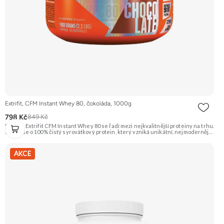
Extrifit, CFM Instant Whey 80, čokoláda, 1000g
798 Kč
849 Kč
Protein Extrifit CFM Instant Whey 80 se řadí mezi nejkvalitnější proteiny na trhu.
Jedná se o 100% čistý syrovátkový protein, který vzniká unikátní, nejmodernější
a šetrnou technologií výroby Cross-Flow Microfiltration (CFM). Je instantní a
výborně se rozpouští. Příchuť Čokoláda. Doporučujeme vyzkoušet ZENGANA,
Grass-fed, Whey protein, DigeZyme®, Aquamin® Prémiová kvalita Skvělá chuť
AKCE
a rozpustnost Kvalitní Grass-Fed protein Výhodná cena Vyzkoušet