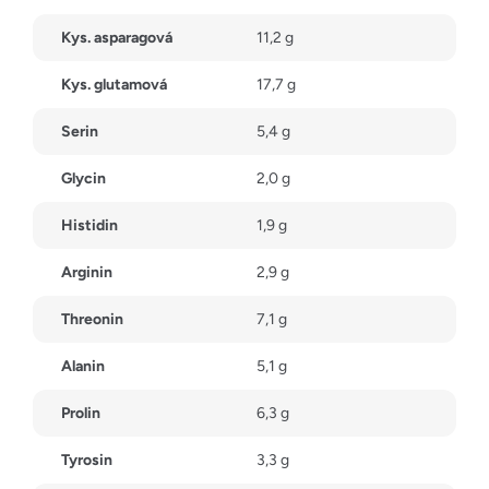
Kys. asparagová
11,2 g
Kys. glutamová
17,7 g
Serin
5,4 g
Glycin
2,0 g
Histidin
1,9 g
Arginin
2,9 g
Threonin
7,1 g
Alanin
5,1 g
Prolin
6,3 g
Tyrosin
3,3 g