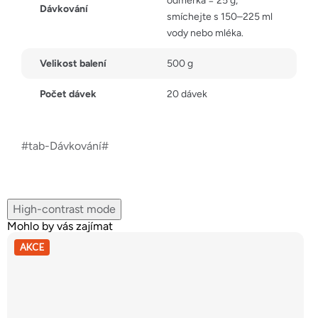
odměrka = 25 g;
Dávkování
smíchejte s 150–225 ml
vody nebo mléka.
Velikost balení
500 g
Počet dávek
20 dávek
#tab-Dávkování#
High-contrast mode
Mohlo by vás zajímat
AKCE