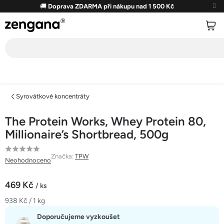
Přejít
🚚
Doprava ZDARMA při nákupu nad 1 500 Kč
na
obsah
Syrovátkové koncentráty
The Protein Works, Whey Protein 80,
Millionaire’s Shortbread, 500g
Průměrné
Značka:
TPW
Neohodnoceno
hodnocení
produktu
469 Kč
/ ks
je
Měrná
938 Kč / 1 kg
0,0
cena:
z
Doporučujeme vyzkoušet