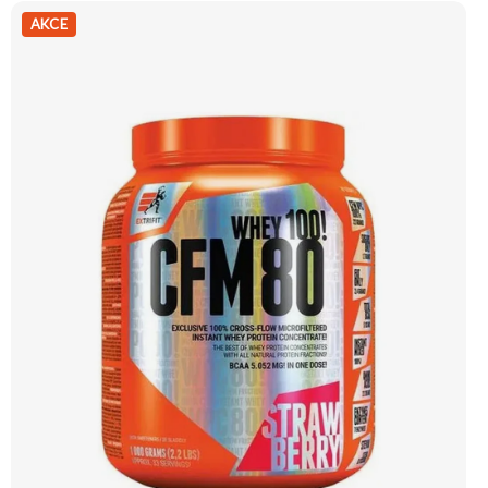
stravitelnosti a vstřebávání živin. Ideální pro doplnění bílkovin a podporu růstu
svalové hmoty. Příchuť Slaný karamel. Doporučujeme vyzkoušet ZENGANA,
AKCE
Grass-fed, Whey protein, DigeZyme®, Aquamin® Prémiová kvalita Skvělá chuť
a rozpustnost Kvalitní Grass-Fed protein Výhodná cena Vyzkoušet