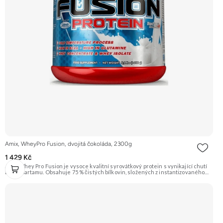
Amix, WheyPro Fusion, dvojitá čokoláda, 2300g
1 429 Kč
Amix Whey Pro Fusion je vysoce kvalitní syrovátkový protein s vynikající chutí
bez aspartamu. Obsahuje 75 % čistých bílkovin, složených z instantizovaného
syrovátkového koncentrátu (WPC) a syrovátkového izolátu (WPI) vyrobeného
metodou CFM. Protein je lehce stravitelný díky komplexu trávicích enzymů
DigeZyme®. Příchuť Double Chocolate. Doporučujeme vyzkoušet ZENGANA,
Grass-fed, Whey protein, DigeZyme®, Aquamin® Prémiová kvalita Skvělá chuť
a rozpustnost Kvalitní Grass-Fed protein Výhodná cena Vyzkoušet