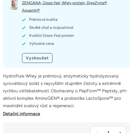
5
ZENGANA, Grass-fed, Whey protein, DigeZyme®,
hvězdiček.
Aquamin®
Prémiová kvalita
Skvělá chuť a rozpustnost
Kvalitní Grass-Fed protein
Výhodná cena
Vyzkoušet
HydroPure Whey je prémiový, enzymaticky hydrolyzovaný
syrovátkový izolát s nejvyšším stupněm čistoty a extrémně
rychlou vstřebatelností. Obohacený o PepForm™ Peptidy, pH-
aktivní komplex AminoGEN® a probiotika LactoSpore™ pro
maximální svalový růst a regeneraci.
Detailní informace