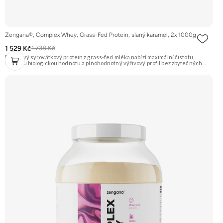
Zengana®, Complex Whey, Grass-Fed Protein, slaný karamel, 2x 1000g
1 529 Kč
1 738 Kč
Prémiový syrovátkový protein z grass-fed mléka nabízí maximální čistotu,
vysokou biologickou hodnotu a plnohodnotný výživový profil bez zbytečných
přísad. Každá dávka spojuje tři formy syrovátky – koncentrát, izolát a hydrolyzát
– obohacené o DigeZyme® a Aquamin®. Obsahuje kompletní spektrum
aminokyselin včetně 6,9 g BCAA na porci. DigeZyme® zlepšuje vstřebávání
bílkovin, zatímco Aquamin®, přírodní komplex z mořských řas, doplňuje vápník,
hořčík a stopové prvky pro optimální regeneraci a funkci svalů. Výsledkem je
protein s vynikající využitelností, čistým složením a dokonale vyváženou chutí.
🐄 Grass-fed protein 🧬 3 formy syrovátky 💪 Růst svalů ⚡ Rychlá regenerace 🧪
Enzymy & minerály 😋 Skvělá chuť