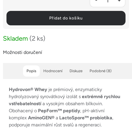
Přidat do košíku
Skladem
(2 ks)
Možnosti doručení
Popis
Hodnocení
Diskuze
Podobné (8)
Hydrovon® Whey
je prémiový, enzymaticky
hydrolyzovaný syrovátkový izolát s
extrémně rychlou
vstřebatelností
a vysokým obsahem bílkovin.
Obohacený o
PepForm™ peptidy
, pH-aktivní
komplex
AminoGEN®
a
LactoSpore™ probiotika
,
podporuje maximální růst svalů a regeneraci.