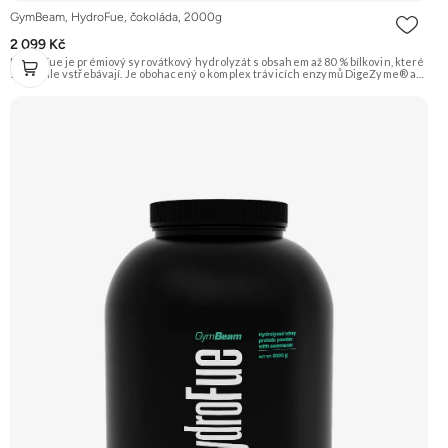
GymBeam, HydroFue, čokoláda, 2000g
2 099 Kč
HydroFue je prémiový syrovátkový hydrolyzát s obsahem až 80 % bílkovin, které
se rychle vstřebávají. Je obohacený o komplex trávicích enzymů DigeZyme® a
také o vitamín E, vitamín B6 a zinek. Příchuť čokoláda. Doporučujeme vyzkoušet
ZENGANA, Grass-fed, Whey protein, DigeZyme®, Aquamin® Prémiová kvalita
Skvělá chuť a rozpustnost Kvalitní Grass-Fed protein Výhodná cena Vyzkoušet