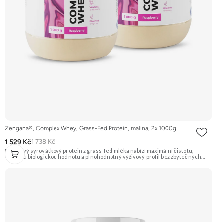
Zengana®, Complex Whey, Grass-Fed Protein, malina, 2x 1000g
1 529 Kč
1 738 Kč
Prémiový syrovátkový protein z grass-fed mléka nabízí maximální čistotu,
vysokou biologickou hodnotu a plnohodnotný výživový profil bez zbytečných
přísad. Každá dávka spojuje tři formy syrovátky – koncentrát, izolát a hydrolyzát
– obohacené o DigeZyme® a Aquamin®. Obsahuje kompletní spektrum
aminokyselin včetně 6,9 g BCAA na porci. DigeZyme® zlepšuje vstřebávání
bílkovin, zatímco Aquamin®, přírodní komplex z mořských řas, doplňuje vápník,
hořčík a stopové prvky pro optimální regeneraci a funkci svalů. Výsledkem je
protein s vynikající využitelností, čistým složením a dokonale vyváženou chutí.
🐄 Grass-fed protein 🧬 3 formy syrovátky 💪 Růst svalů ⚡ Rychlá regenerace 🧪
Enzymy & minerály 😋 Skvělá chuť