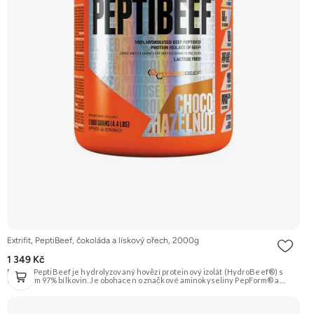
Extrifit, PeptiBeef, čokoláda a lískový ořech, 2000g
1 349 Kč
Extrifit PeptiBeef je hydrolyzovaný hovězí proteinový izolát (HydroBeef®) s
obsahem 97% bílkovin. Je obohacen o značkové aminokyseliny PepForm® a
trávicí enzymy. Rychlá vstřebatelnost, minimální obsah tuku a sacharidů. Příchuť
Čokoláda-Lískový ořech. Doporučujeme vyzkoušet ZENGANA, Grass-fed,
Whey protein, DigeZyme®, Aquamin® Prémiová kvalita Skvělá chuť a
rozpustnost Kvalitní Grass-Fed protein Výhodná cena Vyzkoušet