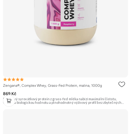
Zengana®, Complex Whey, Grass-Fed Protein, malina, 1000g
869 Kč
Prémiový syrovátkový protein z grass-fed mléka nabízí maximální čistotu,
vysokou biologickou hodnotu a plnohodnotný výživový profil bez zbytečných
přísad. Každá dávka spojuje tři formy syrovátky – koncentrát, izolát a hydrolyzát
– obohacené o DigeZyme® a Aquamin®. Obsahuje kompletní spektrum
aminokyselin včetně 6,9 g BCAA na porci. DigeZyme® zlepšuje vstřebávání
bílkovin, zatímco Aquamin®, přírodní komplex z mořských řas, doplňuje vápník,
hořčík a stopové prvky pro optimální regeneraci a funkci svalů. Výsledkem je
protein s vynikající využitelností, čistým složením a dokonale vyváženou chutí.
🐄 Grass-fed protein 🧬 3 formy syrovátky 💪 Růst svalů ⚡ Rychlá regenerace 🧪
Enzymy & minerály 😋 Skvělá chuť