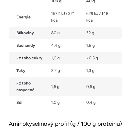
100 g
40 g
1572 kJ / 371
629 kJ / 148
Energie
kcal
kcal
Bílkoviny
80 g
32 g
Sacharidy
4,4 g
1,8 g
- z toho cukry
1,0 g
<0,5 g
Tuky
3,2 g
1,3 g
- z toho
1,6 g
0,6 g
nasycené
Sůl
1,0 g
0,4 g
Aminokyselinový profil (g / 100 g proteinu)