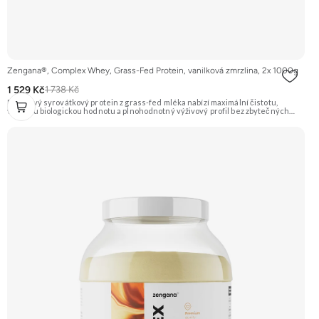
Zengana®, Complex Whey, Grass-Fed Protein, vanilková zmrzlina, 2x 1000g
1 529 Kč
1 738 Kč
Prémiový syrovátkový protein z grass-fed mléka nabízí maximální čistotu,
vysokou biologickou hodnotu a plnohodnotný výživový profil bez zbytečných
přísad. Každá dávka spojuje tři formy syrovátky – koncentrát, izolát a hydrolyzát
– obohacené o DigeZyme® a Aquamin®. Obsahuje kompletní spektrum
aminokyselin včetně 6,9 g BCAA na porci. DigeZyme® zlepšuje vstřebávání
bílkovin, zatímco Aquamin®, přírodní komplex z mořských řas, doplňuje vápník,
hořčík a stopové prvky pro optimální regeneraci a funkci svalů. Výsledkem je
protein s vynikající využitelností, čistým složením a dokonale vyváženou chutí.
🐄 Grass-fed protein 🧬 3 formy syrovátky 💪 Růst svalů ⚡ Rychlá regenerace 🧪
Enzymy & minerály 😋 Skvělá chuť