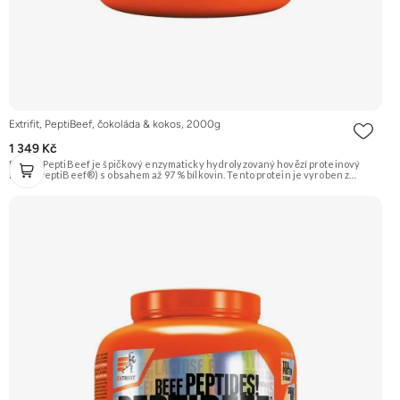
Extrifit, PeptiBeef, čokoláda & kokos, 2000g
1 349 Kč
Extrifit PeptiBeef je špičkový enzymaticky hydrolyzovaný hovězí proteinový
izolát (PeptiBeef®) s obsahem až 97 % bílkovin. Tento protein je vyroben z
kvalitního hovězího masa, což zaručuje nulový obsah laktózy. Vyznačuje se
rychlou vstřebatelností, vynikající stravitelností (díky přidaným enzymům
bromelain a papain) a vysokou biologickou hodnotou. Ideální pro nárůst čisté
svalové hmoty a rychlou regeneraci. Příchuť čokoláda & kokos. Doporučujeme
vyzkoušet ZENGANA, Grass-fed, Whey protein, DigeZyme®, Aquamin®
Prémiová kvalita Skvělá chuť a rozpustnost Kvalitní Grass-Fed protein Výhodná
cena Vyzkoušet