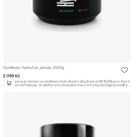
GymBeam, HydroFue, jahoda, 2000g
2 099 Kč
HydroFue je prémiový syrovátkový hydrolyzát s obsahem až 80 % bílkovin, které
se rychle vstřebávají. Je obohacený o komplex trávicích enzymů DigeZyme® a
také o vitamín E, vitamín B6 a zinek. Příchuť jahoda. Doporučujeme vyzkoušet
ZENGANA, Grass-fed, Whey protein, DigeZyme®, Aquamin® Prémiová kvalita
Skvělá chuť a rozpustnost Kvalitní Grass-Fed protein Výhodná cena Vyzkoušet