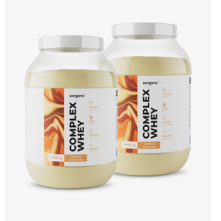
🐄 Grass-fed protein 🧬 3 formy syrovátky 💪 Růst svalů ⚡ Rychlá regenerace 🧪
Enzymy & minerály 😋 Skvělá chuť