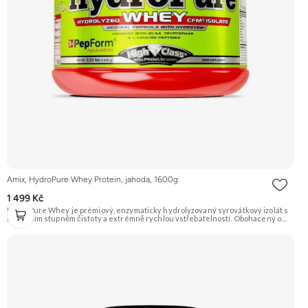
Amix, HydroPure Whey Protein, jahoda, 1600g
1 499 Kč
HydroPure Whey je prémiový, enzymaticky hydrolyzovaný syrovátkový izolát s
nejvyšším stupněm čistoty a extrémně rychlou vstřebatelností. Obohacený o
PepForm™ Peptidy, pH-aktivní komplex AminoGEN® a probiotika LactoSpore™ pro
maximální svalový růst a regeneraci. Doporučujeme vyzkoušet ZENGANA,
Grass-fed, Whey protein, DigeZyme®, Aquamin® Prémiová kvalita Skvělá chuť
a rozpustnost Kvalitní Grass-Fed protein Výhodná cena Vyzkoušet