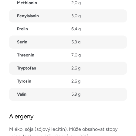
Methionin
2,0 g
Fenylalanin
3,0 g
Prolin
6,4 g
Serin
5,3 g
Threonin
7,0 g
Tryptofan
2,6 g
Tyrosin
2,6 g
Valin
5,9 g
Alergeny
Mléko, sója (sójový lecitin). Může obsahovat stopy