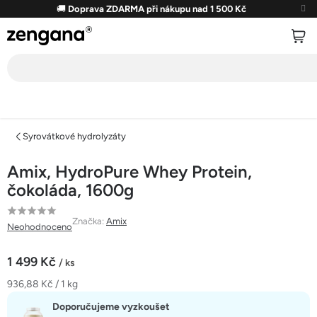
Přejít
🚚
Doprava ZDARMA při nákupu nad 1 500 Kč
na
obsah
Syrovátkové hydrolyzáty
Amix, HydroPure Whey Protein,
čokoláda, 1600g
Průměrné
Značka:
Amix
Neohodnoceno
hodnocení
produktu
1 499 Kč
/ ks
je
Měrná
936,88 Kč / 1 kg
0,0
cena:
z
Doporučujeme vyzkoušet