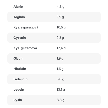
Alanin
4,8 g
Arginin
2,9 g
Kys. asparagová
10,5 g
Cystein
2,3 g
Kys. glutamová
17,4 g
Glycin
1,9 g
Histidin
1,6 g
Isoleucin
6,0 g
Leucin
13,1 g
Lysin
8,8 g