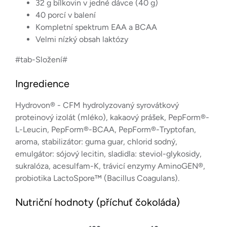
32 g bílkovin v jedné dávce (40 g)
40 porcí v balení
Kompletní spektrum EAA a BCAA
Velmi nízký obsah laktózy
#tab-Složení#
Ingredience
Hydrovon® - CFM hydrolyzovaný syrovátkový
proteinový izolát (mléko), kakaový prášek, PepForm®-
L-Leucin, PepForm®-BCAA, PepForm®-Tryptofan,
aroma, stabilizátor: guma guar, chlorid sodný,
emulgátor: sójový lecitin, sladidla: steviol-glykosidy,
sukralóza, acesulfam-K, trávicí enzymy AminoGEN®,
probiotika LactoSpore™ (Bacillus Coagulans).
Nutriční hodnoty (příchuť čokoláda)