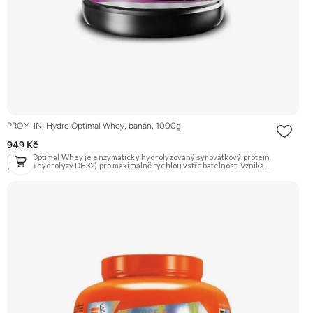
PROM-IN, Hydro Optimal Whey, banán, 1000g
949 Kč
Hydro Optimal Whey je enzymaticky hydrolyzovaný syrovátkový protein
(stupeň hydrolýzy DH32) pro maximálně rychlou vstřebatelnost. Vzniká
technologií CFM a je obohacen o trávicí enzymy Tolerase™ L (pH stabilní laktáza),
bromelain a papain pro bezproblémové trávení a maximální využití.
Doporučujeme vyzkoušet ZENGANA, Grass-fed, Whey protein, DigeZyme®,
Aquamin® Prémiová kvalita Skvělá chuť a rozpustnost Kvalitní Grass-Fed
protein Výhodná cena Vyzkoušet