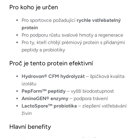
Pro koho je určen
Pro sportovce požadující
rychle vstřebatelný
protein
Pro podporu růstu svalové hmoty a regenerace
Pro ty, kteří chtějí prémiový protein s přidanými
peptidy a probiotiky
Proč je tento protein efektivní
Hydrovon® CFM hydrolyzát
– špičková kvalita
izolátu
PepForm™ peptidy
– vyšší biodostupnost
AminoGEN® enzymy
– podpora trávení
LactoSpore™ probiotika
– zlepšení vstřebávání
živin
Hlavní benefity