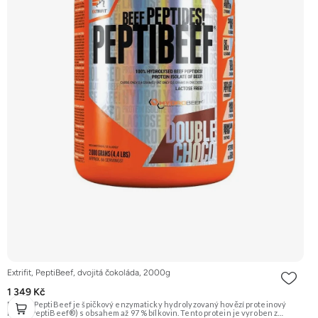
Extrifit, PeptiBeef, dvojitá čokoláda, 2000g
1 349 Kč
Extrifit PeptiBeef je špičkový enzymaticky hydrolyzovaný hovězí proteinový
izolát (PeptiBeef®) s obsahem až 97 % bílkovin. Tento protein je vyroben z