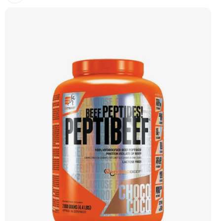
kvalitního hovězího masa, což zaručuje nulový obsah laktózy. Vyznačuje se
rychlou vstřebatelností, vynikající stravitelností (díky přidaným enzymům
bromelain a papain) a vysokou biologickou hodnotou. Ideální pro nárůst čisté
svalové hmoty a rychlou regeneraci. Příchuť dvojitá čokoláda. Doporučujeme
vyzkoušet ZENGANA, Grass-fed, Whey protein, DigeZyme®, Aquamin®
Prémiová kvalita Skvělá chuť a rozpustnost Kvalitní Grass-Fed protein Výhodná
cena Vyzkoušet