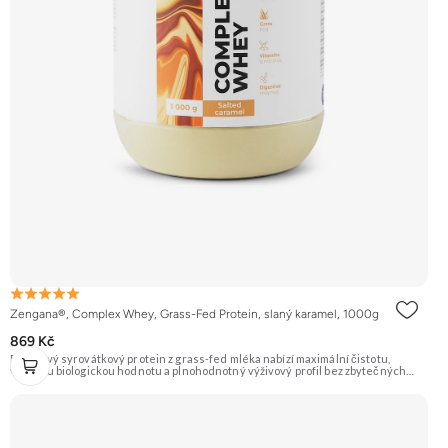
Zengana®, Complex Whey, Grass-Fed Protein, slaný karamel, 1000g
869 Kč
Prémiový syrovátkový protein z grass-fed mléka nabízí maximální čistotu,
vysokou biologickou hodnotu a plnohodnotný výživový profil bez zbytečných
přísad. Každá dávka spojuje tři formy syrovátky – koncentrát, izolát a hydrolyzát
– obohacené o DigeZyme® a Aquamin®. Obsahuje kompletní spektrum
aminokyselin včetně 6,9 g BCAA na porci. DigeZyme® zlepšuje vstřebávání
bílkovin, zatímco Aquamin®, přírodní komplex z mořských řas, doplňuje vápník,
hořčík a stopové prvky pro optimální regeneraci a funkci svalů. Výsledkem je
protein s vynikající využitelností, čistým složením a dokonale vyváženou chutí.