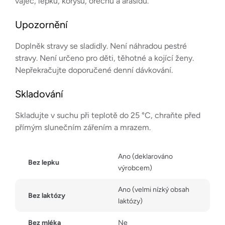
vajec, lepku, korýšů, ořechů a arašídů.
Upozornění
Doplněk stravy se sladidly. Není náhradou pestré
stravy. Není určeno pro děti, těhotné a kojící ženy.
Nepřekračujte doporučené denní dávkování.
Skladování
Skladujte v suchu při teplotě do 25 °C, chraňte před
přímým slunečním zářením a mrazem.
Ano (deklarováno
Bez lepku
výrobcem)
Ano (velmi nízký obsah
Bez laktózy
laktózy)
Bez mléka
Ne