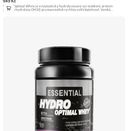
949 Kč
Hydro Optimal Whey je enzymaticky hydrolyzovaný syrovátkový protein
(stupeň hydrolýzy DH32) pro maximálně rychlou vstřebatelnost. Vzniká
technologií CFM a je obohacen o trávicí enzymy Tolerase™ L (pH stabilní laktáza),
bromelain a papain pro bezproblémové trávení a maximální využití.
Doporučujeme vyzkoušet ZENGANA, Grass-fed, Whey protein, DigeZyme®,
Aquamin® Prémiová kvalita Skvělá chuť a rozpustnost Kvalitní Grass-Fed
protein Výhodná cena Vyzkoušet