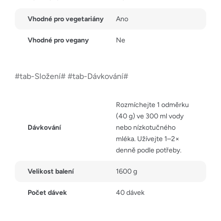
Vhodné pro vegetariány
Ano
Vhodné pro vegany
Ne
#tab-Složení# #tab-Dávkování#
Rozmíchejte 1 odměrku
(40 g) ve 300 ml vody
Dávkování
nebo nízkotučného
mléka. Užívejte 1–2×
denně podle potřeby.
Velikost balení
1600 g
Počet dávek
40 dávek