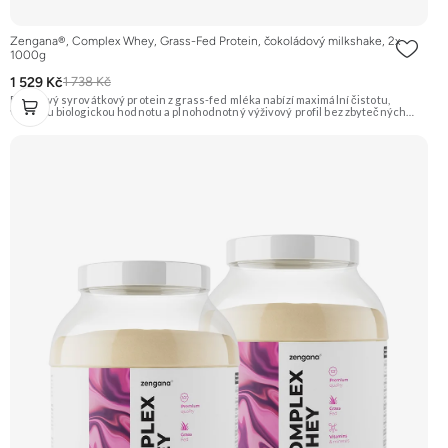
Zengana®, Complex Whey, Grass-Fed Protein, čokoládový milkshake, 2x
1000g
1 529 Kč
1 738 Kč
Prémiový syrovátkový protein z grass-fed mléka nabízí maximální čistotu,
vysokou biologickou hodnotu a plnohodnotný výživový profil bez zbytečných
přísad. Každá dávka spojuje tři formy syrovátky – koncentrát, izolát a hydrolyzát
– obohacené o DigeZyme® a Aquamin®. Obsahuje kompletní spektrum
aminokyselin včetně 6,9 g BCAA na porci. DigeZyme® zlepšuje vstřebávání
bílkovin, zatímco Aquamin®, přírodní komplex z mořských řas, doplňuje vápník,
hořčík a stopové prvky pro optimální regeneraci a funkci svalů. Výsledkem je
protein s vynikající využitelností, čistým složením a dokonale vyváženou chutí.
🐄 Grass-fed protein 🧬 3 formy syrovátky 💪 Růst svalů ⚡ Rychlá regenerace 🧪
Enzymy & minerály 😋 Skvělá chuť