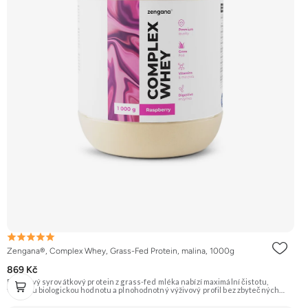
Zengana®, Complex Whey, Grass-Fed Protein, malina, 1000g
869 Kč
Prémiový syrovátkový protein z grass-fed mléka nabízí maximální čistotu,
vysokou biologickou hodnotu a plnohodnotný výživový profil bez zbytečných
přísad. Každá dávka spojuje tři formy syrovátky – koncentrát, izolát a hydrolyzát
– obohacené o DigeZyme® a Aquamin®. Obsahuje kompletní spektrum