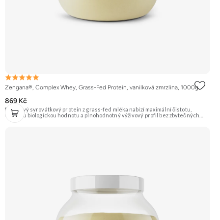
Zengana®, Complex Whey, Grass-Fed Protein, vanilková zmrzlina, 1000g
869 Kč
Prémiový syrovátkový protein z grass-fed mléka nabízí maximální čistotu,
vysokou biologickou hodnotu a plnohodnotný výživový profil bez zbytečných
přísad. Každá dávka spojuje tři formy syrovátky – koncentrát, izolát a hydrolyzát
– obohacené o DigeZyme® a Aquamin®. Obsahuje kompletní spektrum
aminokyselin včetně 6,9 g BCAA na porci. DigeZyme® zlepšuje vstřebávání
bílkovin, zatímco Aquamin®, přírodní komplex z mořských řas, doplňuje vápník,
hořčík a stopové prvky pro optimální regeneraci a funkci svalů. Výsledkem je
protein s vynikající využitelností, čistým složením a dokonale vyváženou chutí.
🐄 Grass-fed protein 🧬 3 formy syrovátky 💪 Růst svalů ⚡ Rychlá regenerace 🧪
Enzymy & minerály 😋 Skvělá chuť