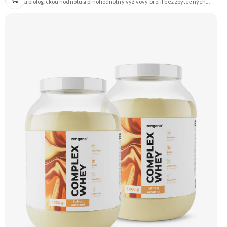
vysokou biologickou hodnotu a plnohodnotný výživový profil bez zbytečných
přísad. Každá dávka spojuje tři formy syrovátky – koncentrát, izolát a hydrolyzát
– obohacené o DigeZyme® a Aquamin®. Obsahuje kompletní spektrum
aminokyselin včetně 6,9 g BCAA na porci. DigeZyme® zlepšuje vstřebávání
bílkovin, zatímco Aquamin®, přírodní komplex z mořských řas, doplňuje vápník,
hořčík a stopové prvky pro optimální regeneraci a funkci svalů. Výsledkem je
protein s vynikající využitelností, čistým složením a dokonale vyváženou chutí.
🐄 Grass-fed protein 🧬 3 formy syrovátky 💪 Růst svalů ⚡ Rychlá regenerace 🧪
Enzymy & minerály 😋 Skvělá chuť