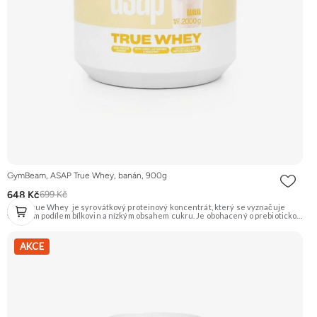
GymBeam, ASAP True Whey, banán, 900g
648 Kč
699 Kč
ASAP True Whey je syrovátkový proteinový koncentrát, který se vyznačuje
vysokým podílem bílkovin a nízkým obsahem cukru. Je obohacený o prebiotickou
vlákninu inulin a komplex trávicích enzymů DigeZyme®, který napomáhá lepší
stravitelnosti a vstřebávání živin. Ideální pro doplnění bílkovin a podporu růstu
svalové hmoty. Příchuť Banán. Doporučujeme vyzkoušet ZENGANA, Grass-fed,
AKCE
Whey protein, DigeZyme®, Aquamin® Prémiová kvalita Skvělá chuť a
rozpustnost Kvalitní Grass-Fed protein Výhodná cena Vyzkoušet