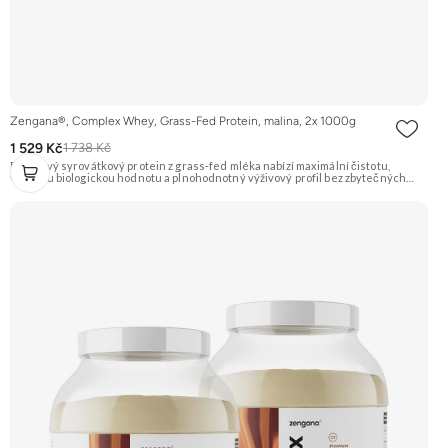
Zengana®, Complex Whey, Grass-Fed Protein, malina, 2x 1000g
1 529 Kč
1 738 Kč
Prémiový syrovátkový protein z grass-fed mléka nabízí maximální čistotu,
vysokou biologickou hodnotu a plnohodnotný výživový profil bez zbytečných
přísad. Každá dávka spojuje tři formy syrovátky – koncentrát, izolát a hydrolyzát
– obohacené o DigeZyme® a Aquamin®. Obsahuje kompletní spektrum
aminokyselin včetně 6,9 g BCAA na porci. DigeZyme® zlepšuje vstřebávání
bílkovin, zatímco Aquamin®, přírodní komplex z mořských řas, doplňuje vápník,
hořčík a stopové prvky pro optimální regeneraci a funkci svalů. Výsledkem je
protein s vynikající využitelností, čistým složením a dokonale vyváženou chutí.
🐄 Grass-fed protein 🧬 3 formy syrovátky 💪 Růst svalů ⚡ Rychlá regenerace 🧪
Enzymy & minerály 😋 Skvělá chuť