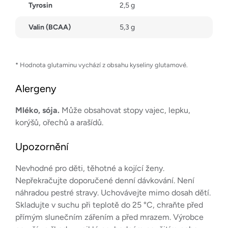
Tyrosin
2,5 g
Valin (BCAA)
5,3 g
* Hodnota glutaminu vychází z obsahu kyseliny glutamové.
Alergeny
Mléko, sója.
Může obsahovat stopy vajec, lepku,
korýšů, ořechů a arašídů.
Upozornění
Nevhodné pro děti, těhotné a kojící ženy.
Nepřekračujte doporučené denní dávkování. Není
náhradou pestré stravy. Uchovávejte mimo dosah dětí.
Skladujte v suchu při teplotě do 25 °C, chraňte před
přímým slunečním zářením a před mrazem. Výrobce