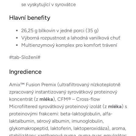
se vyskytující v syrovátce
Hlavní benefity
26,25 g bílkovin v jedné porci (35 g)
Výborná rozpustnost a lahodná vanilková chuť
Multienzymový komplex pro komfort trávení
#tab-Složení#
Ingredience
Amix™ Fusion Premix (ultrafiltrovaný nízkoteplotně
zpracovaný instantizovaný syrovátkový proteinový
koncentrát (z
mléka
), CFM® – Cross-flow
Microfiltered syrovátkový proteinový izolát (z
mléka
) s
proteinovými frakcemi: beta-laktoglobulin, alfa-
laktalbumin, sérový albumin, imunoglobulin,
glykomakropeptid, laktoferin, laktoperoxidáza), aroma,
stabilizátory: xanthanová guma, guma guar; emulgátor: