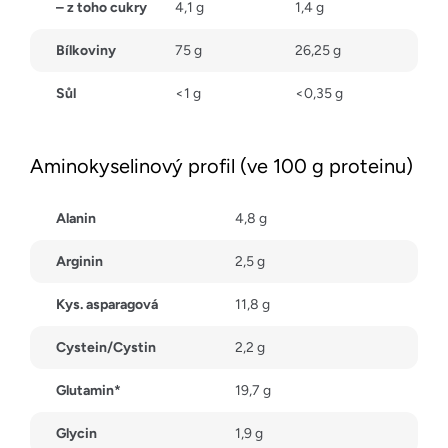
– z toho cukry
4,1 g
1,4 g
Bílkoviny
75 g
26,25 g
Sůl
<1 g
<0,35 g
Aminokyselinový profil (ve 100 g proteinu)
Alanin
4,8 g
Arginin
2,5 g
Kys. asparagová
11,8 g
Cystein/Cystin
2,2 g
Glutamin*
19,7 g
Glycin
1,9 g