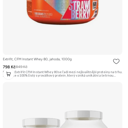
Extrifit, CFM Instant Whey 80, jahoda, 1000g
798 Kč
849 Kč
Protein Extrifit CFM Instant Whey 80 se řadí mezi nejkvalitnější proteiny na trhu.
Jedná se o 100% čistý syrovátkový protein, který vzniká unikátní a šetrnou
technologií výroby Cross-Flow Microfiltration (CFM). Obsahuje kousky
lyofilizovaných jahod, je instantní a výborně se rozpouští. Příchuť Jahoda.
Doporučujeme vyzkoušet ZENGANA, Grass-fed, Whey protein, DigeZyme®,
Aquamin® Prémiová kvalita Skvělá chuť a rozpustnost Kvalitní Grass-Fed
protein Výhodná cena Vyzkoušet