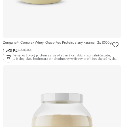
Zengana®, Complex Whey, Grass-Fed Protein, slaný karamel, 2x 1000g
1 529 Kč
1 738 Kč
Prémiový syrovátkový protein z grass-fed mléka nabízí maximální čistotu,
vysokou biologickou hodnotu a plnohodnotný výživový profil bez zbytečných
přísad. Každá dávka spojuje tři formy syrovátky – koncentrát, izolát a hydrolyzát
– obohacené o DigeZyme® a Aquamin®. Obsahuje kompletní spektrum
aminokyselin včetně 6,9 g BCAA na porci. DigeZyme® zlepšuje vstřebávání
bílkovin, zatímco Aquamin®, přírodní komplex z mořských řas, doplňuje vápník,
hořčík a stopové prvky pro optimální regeneraci a funkci svalů. Výsledkem je
protein s vynikající využitelností, čistým složením a dokonale vyváženou chutí.
🐄 Grass-fed protein 🧬 3 formy syrovátky 💪 Růst svalů ⚡ Rychlá regenerace 🧪
Enzymy & minerály 😋 Skvělá chuť