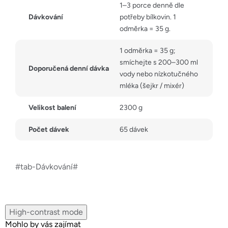
1–3 porce denně dle
Dávkování
potřeby bílkovin. 1
odměrka = 35 g.
1 odměrka = 35 g;
smíchejte s 200–300 ml
Doporučená denní dávka
vody nebo nízkotučného
mléka (šejkr / mixér)
Velikost balení
2300 g
Počet dávek
65 dávek
#tab-Dávkování#
High-contrast mode
Mohlo by vás zajímat