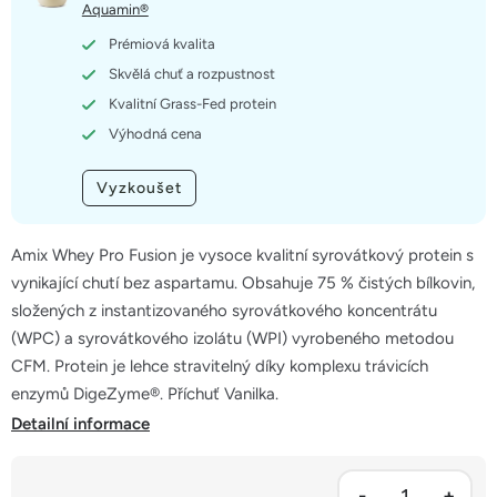
hvězdiček.
Aquamin®
Prémiová kvalita
Skvělá chuť a rozpustnost
Kvalitní Grass-Fed protein
Výhodná cena
Vyzkoušet
Amix Whey Pro Fusion je vysoce kvalitní syrovátkový protein s
vynikající chutí bez aspartamu. Obsahuje 75 % čistých bílkovin,
složených z instantizovaného syrovátkového koncentrátu
(WPC) a syrovátkového izolátu (WPI) vyrobeného metodou
CFM. Protein je lehce stravitelný díky komplexu trávicích
enzymů DigeZyme®. Příchuť Vanilka.
Detailní informace