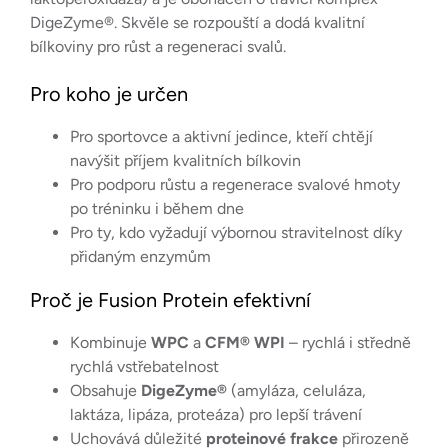
DigeZyme®. Skvěle se rozpouští a dodá kvalitní
bílkoviny pro růst a regeneraci svalů.
Pro koho je určen
Pro sportovce a aktivní jedince, kteří chtějí
navýšit příjem kvalitních bílkovin
Pro podporu růstu a regenerace svalové hmoty
po tréninku i během dne
Pro ty, kdo vyžadují výbornou stravitelnost díky
přidaným enzymům
Proč je Fusion Protein efektivní
Kombinuje
WPC
a
CFM® WPI
– rychlá i středně
rychlá vstřebatelnost
Obsahuje
DigeZyme®
(amyláza, celuláza,
laktáza, lipáza, proteáza) pro lepší trávení
Uchovává důležité
proteinové frakce
přirozeně