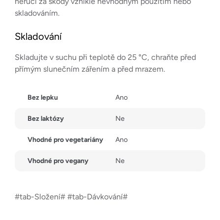
neručí za škody vzniklé nevhodným použitím nebo
skladováním.
Skladování
Skladujte v suchu při teplotě do 25 °C, chraňte před
přímým slunečním zářením a před mrazem.
Bez lepku
Ano
Bez laktózy
Ne
Vhodné pro vegetariány
Ano
Vhodné pro vegany
Ne
#tab-Složení# #tab-Dávkování#