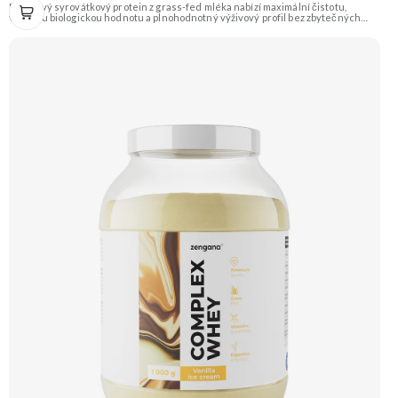
Prémiový syrovátkový protein z grass-fed mléka nabízí maximální čistotu,
vysokou biologickou hodnotu a plnohodnotný výživový profil bez zbytečných
přísad. Každá dávka spojuje tři formy syrovátky – koncentrát, izolát a hydrolyzát
– obohacené o DigeZyme® a Aquamin®. Obsahuje kompletní spektrum
aminokyselin včetně 6,9 g BCAA na porci. DigeZyme® zlepšuje vstřebávání
bílkovin, zatímco Aquamin®, přírodní komplex z mořských řas, doplňuje vápník,
hořčík a stopové prvky pro optimální regeneraci a funkci svalů. Výsledkem je
protein s vynikající využitelností, čistým složením a dokonale vyváženou chutí.
🐄 Grass-fed protein 🧬 3 formy syrovátky 💪 Růst svalů ⚡ Rychlá regenerace 🧪
Enzymy & minerály 😋 Skvělá chuť