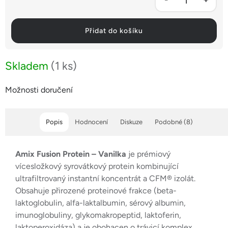
Přidat do košíku
Skladem
(1 ks)
Možnosti doručení
Popis
Hodnocení
Diskuze
Podobné (8)
Amix Fusion Protein – Vanilka
je prémiový
vícesložkový syrovátkový protein kombinující
ultrafiltrovaný instantní koncentrát a CFM® izolát.
Obsahuje přirozené proteinové frakce (beta-
laktoglobulin, alfa-laktalbumin, sérový albumin,
imunoglobuliny, glykomakropeptid, laktoferin,
laktoperoxidáza) a je obohacen o trávicí komplex