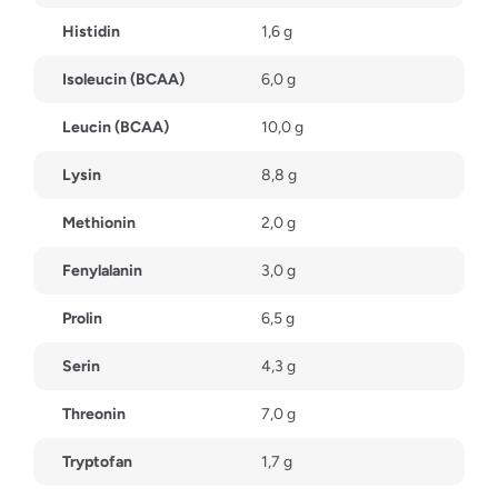
Histidin
1,6 g
Isoleucin (BCAA)
6,0 g
Leucin (BCAA)
10,0 g
Lysin
8,8 g
Methionin
2,0 g
Fenylalanin
3,0 g
Prolin
6,5 g
Serin
4,3 g
Threonin
7,0 g
Tryptofan
1,7 g