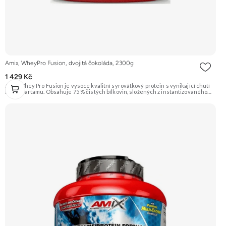
Amix, WheyPro Fusion, dvojitá čokoláda, 2300g
1 429 Kč
Amix Whey Pro Fusion je vysoce kvalitní syrovátkový protein s vynikající chutí
bez aspartamu. Obsahuje 75 % čistých bílkovin, složených z instantizovaného
syrovátkového koncentrátu (WPC) a syrovátkového izolátu (WPI) vyrobeného
metodou CFM. Protein je lehce stravitelný díky komplexu trávicích enzymů
DigeZyme®. Příchuť Double Chocolate. Doporučujeme vyzkoušet ZENGANA,
Grass-fed, Whey protein, DigeZyme®, Aquamin® Prémiová kvalita Skvělá chuť
a rozpustnost Kvalitní Grass-Fed protein Výhodná cena Vyzkoušet