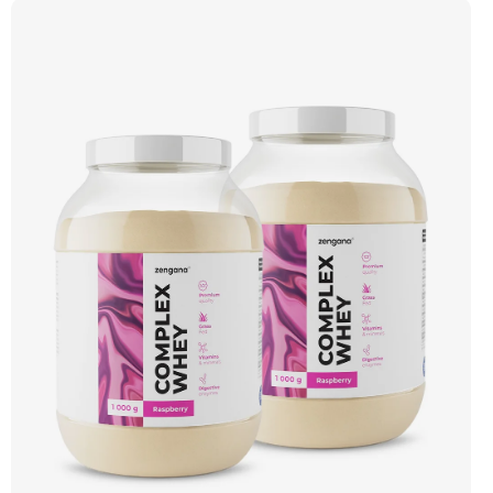
aminokyselin včetně 6,9 g BCAA na porci. DigeZyme® zlepšuje vstřebávání
bílkovin, zatímco Aquamin®, přírodní komplex z mořských řas, doplňuje vápník,
hořčík a stopové prvky pro optimální regeneraci a funkci svalů. Výsledkem je
protein s vynikající využitelností, čistým složením a dokonale vyváženou chutí.
🐄 Grass-fed protein 🧬 3 formy syrovátky 💪 Růst svalů ⚡ Rychlá regenerace 🧪
Enzymy & minerály 😋 Skvělá chuť