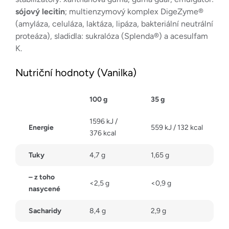
sójový lecitin
; multienzymový komplex DigeZyme®
(amyláza, celuláza, laktáza, lipáza, bakteriální neutrální
proteáza), sladidla: sukralóza (Splenda®) a acesulfam
K.
Nutriční hodnoty (Vanilka)
100 g
35 g
1596 kJ /
Energie
559 kJ / 132 kcal
376 kcal
Tuky
4,7 g
1,65 g
– z toho
<2,5 g
<0,9 g
nasycené
Sacharidy
8,4 g
2,9 g